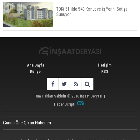
TOKİ 51 İlde 540 Konut ve İş Yerini Satışa
Sunuyor
İstanbul'da 15 Bin Kiralık Sosyal Konut Eylülde
Kiraya Verilecek
Ana Sayfa
İletişim
Künye
RSS
Tüm Hakları Saklıdır © 2016
İnşaat Deryası
|
Haber Scripti
Günün Öne Çıkan Haberleri