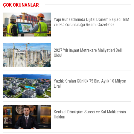
İkinci El Konut Fiyatları İspanya'da Bir Yılda
ÇOK OKUNANLAR
Yüzde 16,2 Arttı
Yapı Ruhsatlarında Dijital Dönem Başladı: BIM
ve IFC Zorunluluğu Resmî Gazete'de
Konut Satışları Güçlü Seyrini Korudu Yabancıya
Satış Geriledi
2027 Yılı İnşaat Metrekare Maliyetleri Belli
Oldu!
ABD'de İnşaat Harcamaları Geriledi
Yazlık Kiraları Günlük 75 Bin, Aylık 10 Milyon
Lira!
Tercih Döneminde Barınma Telaşı Başladı
Kentsel Dönüşüm Süreci ve Kat Maliklerinin
Hakları
Aileden Miras Kalan Ev Nasıl Satılır?