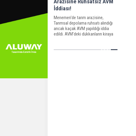
Arazisine Ruhsatsız AVM
İddiası!
Menemen'de tarım arazisine,
Tarımsal depolama ruhsatı alındığı
ancak kaçak AVM yapıldığı iddia
edildi. AVM'deki dükkanların kiraya
verildiğini iddia eden Ak Parti'li
meclis üyesi konuyu büyükşehir
meclis gündemine taşıdı.