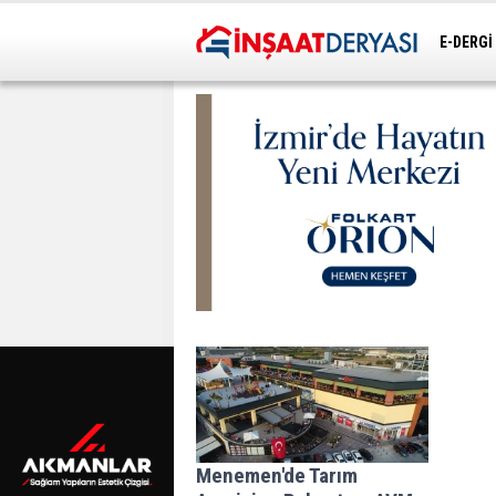
E-DERGİ
ULAŞIM
Menemen'de Tarım