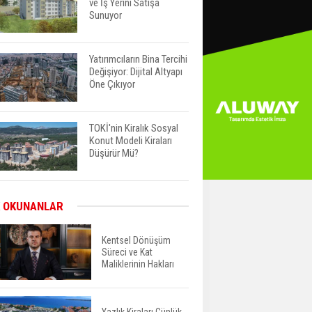
ve İş Yerini Satışa
Sunuyor
Yatırımcıların Bina Tercihi
Değişiyor: Dijital Altyapı
Öne Çıkıyor
TOKİ'nin Kiralık Sosyal
Konut Modeli Kiraları
Düşürür Mü?
İkinci El Konut Fiyatları
 OKUNANLAR
İspanya'da Bir Yılda
Yüzde 16,2 Arttı
Kentsel Dönüşüm
Süreci ve Kat
Maliklerinin Hakları
Konut Satışları Güçlü
Seyrini Korudu Yabancıya
Satış Geriledi