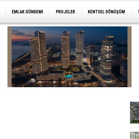
EMLAK GÜNDEMİ
PROJELER
KENTSEL DÖNÜŞÜM
TİCARİ PROJELER
ARSA-ARAZİ
İMAR