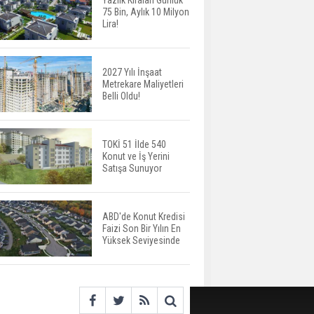
Yazlık Kiraları Günlük
75 Bin, Aylık 10 Milyon
ABD'de İnşaat
Lira!
Harcamaları Geriledi
2027 Yılı İnşaat
Metrekare Maliyetleri
Tercih Döneminde
Belli Oldu!
Barınma Telaşı Başladı
TOKİ 51 İlde 540
Konut ve İş Yerini
Aileden Miras Kalan Ev
Satışa Sunuyor
Nasıl Satılır?
ABD'de Konut Kredisi
Faizi Son Bir Yılın En
İstanbul'da 15 Bin Kiralık
Yüksek Seviyesinde
Sosyal Konut Eylülde
Kiraya Verilecek