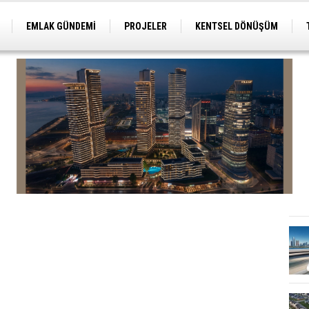
EMLAK GÜNDEMİ
PROJELER
KENTSEL DÖNÜŞÜM
TİCARİ PROJELER
ARSA-ARAZİ
İMAR