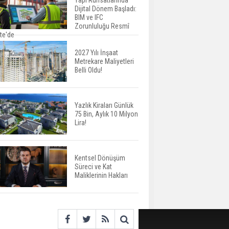
Yapı Ruhsatlarında
Dijital Dönem Başladı:
Konut Satışları Güçlü
BIM ve IFC
Seyrini Korudu Yabancıya
Zorunluluğu Resmî
te'de
Satış Geriledi
2027 Yılı İnşaat
Metrekare Maliyetleri
ABD'de İnşaat
Belli Oldu!
Harcamaları Geriledi
Yazlık Kiraları Günlük
75 Bin, Aylık 10 Milyon
Tercih Döneminde
Lira!
Barınma Telaşı Başladı
Kentsel Dönüşüm
Süreci ve Kat
Aileden Miras Kalan Ev
Maliklerinin Hakları
Nasıl Satılır?