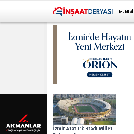
E-DERGİ
ULAŞIM
İzmir Atatürk Stadı Millet