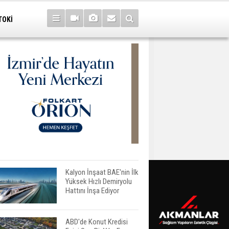
TOKİ
Kalyon İnşaat BAE'nin İlk
Yüksek Hızlı Demiryolu
Hattını İnşa Ediyor
ABD'de Konut Kredisi