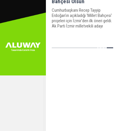
Bahçesi Olsun
Cumhurbaşkanı Recep Tayyip
Erdoğan'ın açıkladığı 'Millet Bahçesi'
projeleri için İzmir'den ilk öneri geldi.
Ak Parti İzmir milletvekili adayı
Mimar Melek Eroğlu İzmir Atatürk
stadyumunun millet bahçesi için en
uygun yer olduğunu söyledi.