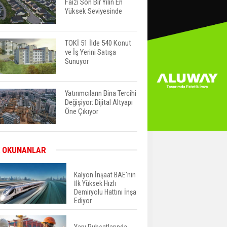
Faizi Son Bir Yılın En
Yüksek Seviyesinde
TOKİ 51 İlde 540 Konut
ve İş Yerini Satışa
Sunuyor
Yatırımcıların Bina Tercihi
Değişiyor: Dijital Altyapı
Öne Çıkıyor
TOKİ'nin Kiralık Sosyal
 OKUNANLAR
Konut Modeli Kiraları
Düşürür Mü?
Kalyon İnşaat BAE'nin
İlk Yüksek Hızlı
Demiryolu Hattını İnşa
İkinci El Konut Fiyatları
Ediyor
İspanya'da Bir Yılda
Yüzde 16,2 Arttı