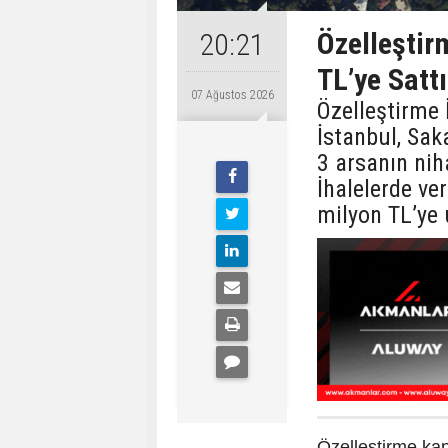
Özelleştir
20:21
TL’ye Sattı
07 Ağustos 2026
Özelleştirme 
İstanbul, Sak
3 arsanın nih
İhalelerde ver
milyon TL’ye 
Özelleştirme ka