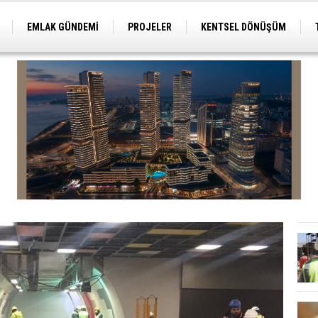
EMLAK GÜNDEMİ
PROJELER
KENTSEL DÖNÜŞÜM
TİCARİ PROJELER
ARSA-ARAZİ
İMAR