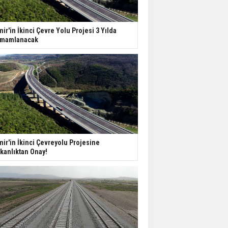
Yatırımcıların Bina Tercihi
Değişiyor: Dijital Altyapı
mir'in İkinci Çevre Yolu Projesi 3 Yılda
Öne Çıkıyor
mamlanacak
TOKİ'nin Kiralık Sosyal
Konut Modeli Kiraları
Düşürür Mü?
İkinci El Konut Fiyatları
İspanya'da Bir Yılda
Yüzde 16,2 Arttı
mir'in İkinci Çevreyolu Projesine
kanlıktan Onay!
Konut Satışları Güçlü
Seyrini Korudu Yabancıya
Satış Geriledi