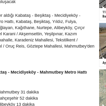
oluşacak
11
r aldığı Kabataş - Beşiktaş - Mecidiyeköy -
Ba
Hattı, Kabataş, Beşiktaş, Yıldız, Fulya,
layan, Kağıthane, Nurtepe, Alibeyköy, Çırçır
l Karani / Akşemsettin, Yeşilpınar, Kazım
ahalle, Karadeniz Mahallesi, Tekstilkent /
ıl / Oruç Reis, Göztepe Mahallesi, Mahmutbey'den
Ay
ktaş - Mecidiyeköy - Mahmutbey Metro Hattı
Mahmutbey 31 dakika
ahçeşehir 52 dakika
libeyköy 13 dakika