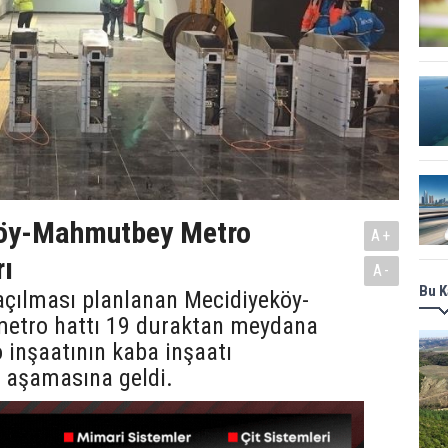
öy-Mahmutbey Metro
A+
rı
A-
Bu K
açılması planlanan Mecidiyeköy-
etro hattı 19 duraktan meydana
o inşaatının kaba inşaatı
aşamasına geldi.