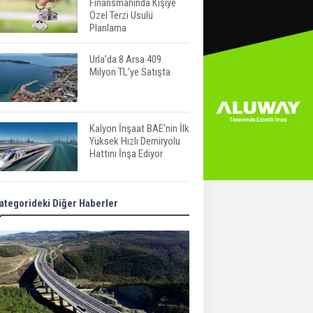
Finansmanında Kişiye
Özel Terzi Usulü
Planlama
Urla’da 8 Arsa 409
Milyon TL’ye Satışta
Kalyon İnşaat BAE'nin İlk
Yüksek Hızlı Demiryolu
Hattını İnşa Ediyor
ABD'de Konut Kredisi
ategorideki Diğer Haberler
Faizi Son Bir Yılın En
Yüksek Seviyesinde
TOKİ 51 İlde 540 Konut
ve İş Yerini Satışa
Sunuyor