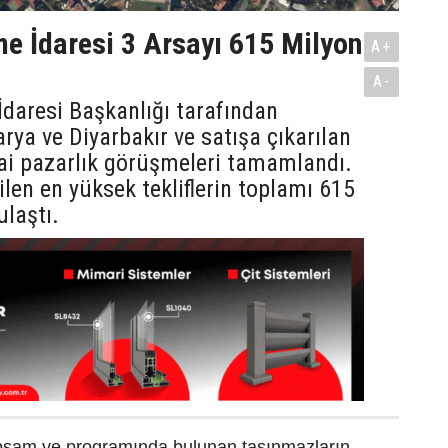
me İdaresi 3 Arsayı 615 Milyon
A+
A-
İdaresi Başkanlığı tarafından
arya ve Diyarbakır ve satışa çıkarılan
ai pazarlık görüşmeleri tamamlandı.
ilen en yüksek tekliflerin toplamı 615
ulaştı.
psam ve programında bulunan taşınmazların