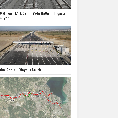
0 Milyar TL'lik Demir Yolu Hattının İnşaatı
şlıyor
dın-Denizli Otoyolu Açıldı