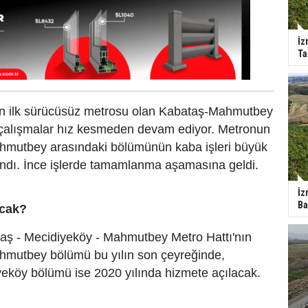
İz
Ta
n ilk sürücüsüz metrosu olan Kabataş-Mahmutbey
 çalışmalar hız kesmeden devam ediyor. Metronun
mutbey arasındaki bölümünün kaba işleri büyük
dı. İnce işlerde tamamlanma aşamasına geldi.
İz
Ba
acak?
taş - Mecidiyeköy - Mahmutbey Metro Hattı'nın
mutbey bölümü bu yılın son çeyreğinde,
eköy bölümü ise 2020 yılında hizmete açılacak.