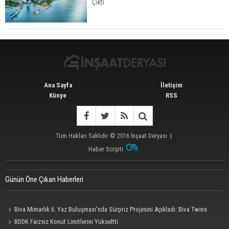
Çıktı
Konut Satışları Güçlü Seyrini Korudu Yabancıya
Satış Geriledi
Ana Sayfa
İletişim
Künye
RSS
Tüm Hakları Saklıdır © 2016
İnşaat Deryası
|
Haber Scripti
Günün Öne Çıkan Haberleri
Biva Mimarlık 6. Yaz Buluşması’nda Sürpriz Projesini Açıkladı: Biva Twins
BDDK Faizsiz Konut Limitlerini Yükseltti