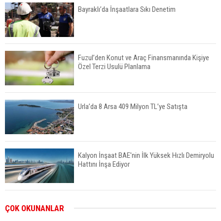
Bayraklı’da İnşaatlara Sıkı Denetim
Fuzul’den Konut ve Araç Finansmanında Kişiye
Özel Terzi Usulü Planlama
Urla’da 8 Arsa 409 Milyon TL’ye Satışta
Kalyon İnşaat BAE'nin İlk Yüksek Hızlı Demiryolu
Hattını İnşa Ediyor
ABD'de Konut Kredisi Faizi Son Bir Yılın En
ÇOK OKUNANLAR
Yüksek Seviyesinde