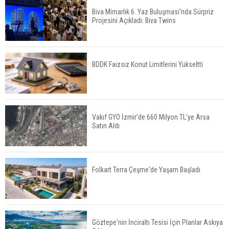
Biva Mimarlık 6. Yaz Buluşması’nda Sürpriz
Projesini Açıkladı: Biva Twins
TOKİ 51 İlde 540 Konut ve İş Yerini Satışa
Sunuyor
BDDK Faizsiz Konut Limitlerini Yükseltti
Yatırımcıların Bina Tercihi Değişiyor: Dijital Altyapı
Öne Çıkıyor
Vakıf GYO İzmir’de 660 Milyon TL’ye Arsa
Satın Aldı
TOKİ'nin Kiralık Sosyal Konut Modeli Kiraları
Düşürür Mü?
Folkart Terra Çeşme'de Yaşam Başladı
İkinci El Konut Fiyatları İspanya'da Bir Yılda
Yüzde 16,2 Arttı
Göztepe'nin İnciraltı Tesisi İçin Planlar Askıya