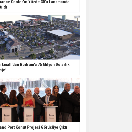
Değişiyor: Dijital Altyapı
nance Center'ın Yüzde 30'u Lansmanda
Öne Çıkıyor
tıldı
TOKİ'nin Kiralık Sosyal
Konut Modeli Kiraları
Düşürür Mü?
İkinci El Konut Fiyatları
İspanya'da Bir Yılda
rkmall'dan Bodrum'a 75 Milyon Dolarlık
Yüzde 16,2 Arttı
oje!
Konut Satışları Güçlü
Seyrini Korudu Yabancıya
Satış Geriledi
and Port Konut Projesi Görücüye Çıktı