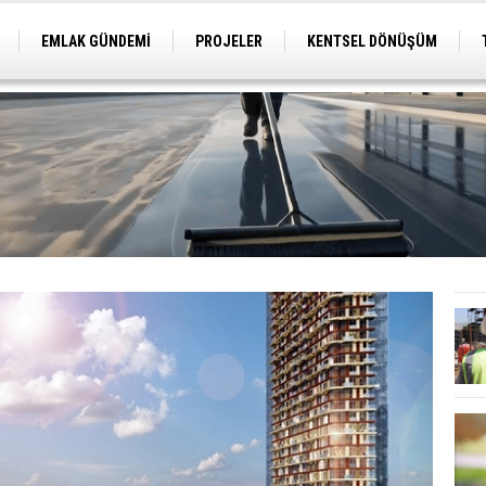
EMLAK GÜNDEMİ
PROJELER
KENTSEL DÖNÜŞÜM
TİCARİ PROJELER
ARSA-ARAZİ
İMAR