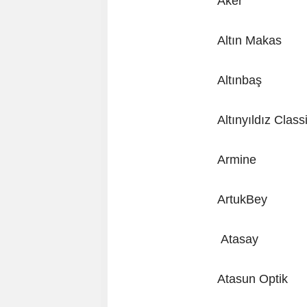
Aker
Altın Makas
Altınbaş
Altınyıldız Cla
Armine
ArtukBey
Atasay
Atasun Optik