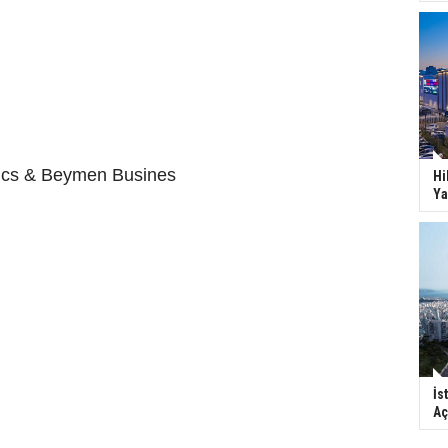
ssics & Beymen Busines
Hi
Ya
İs
Aç