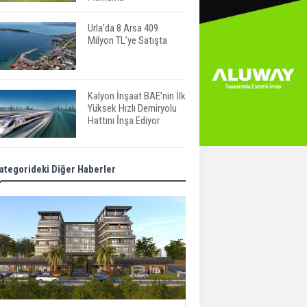
Urla’da 8 Arsa 409
Milyon TL’ye Satışta
Kalyon İnşaat BAE'nin İlk
Yüksek Hızlı Demiryolu
Hattını İnşa Ediyor
ABD'de Konut Kredisi
ategorideki Diğer Haberler
Faizi Son Bir Yılın En
Yüksek Seviyesinde
TOKİ 51 İlde 540 Konut
ve İş Yerini Satışa
Sunuyor
Yatırımcıların Bina Tercihi