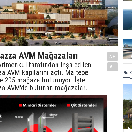
iazza AVM Mağazaları
A+
rimenkul tarafından inşa edilen
A-
a AVM kapılarını açtı. Maltepe
Bu K
e 205 mağaza bulunuyor. İşte
za AVM'de bulunan mağazalar.