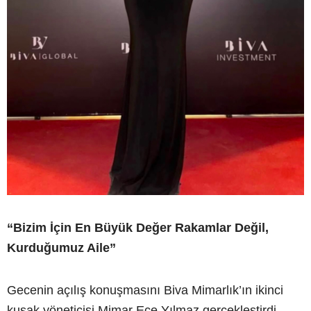
“Bizim İçin En Büyük Değer Rakamlar Değil,
Kurduğumuz Aile”
Gecenin açılış konuşmasını Biva Mimarlık’ın ikinci
kuşak yöneticisi Mimar Ece Yılmaz gerçekleştirdi.