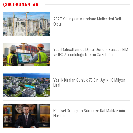
İkinci El Konut Fiyatları İspanya'da Bir Yılda
ÇOK OKUNANLAR
Yüzde 16,2 Arttı
2027 Yılı İnşaat Metrekare Maliyetleri Belli
Oldu!
Konut Satışları Güçlü Seyrini Korudu Yabancıya
Satış Geriledi
Yapı Ruhsatlarında Dijital Dönem Başladı: BIM
ve IFC Zorunluluğu Resmî Gazete'de
ABD'de İnşaat Harcamaları Geriledi
Yazlık Kiraları Günlük 75 Bin, Aylık 10 Milyon
Lira!
Tercih Döneminde Barınma Telaşı Başladı
Kentsel Dönüşüm Süreci ve Kat Maliklerinin
Hakları
Aileden Miras Kalan Ev Nasıl Satılır?