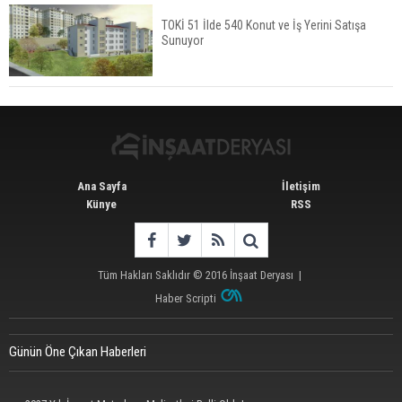
TOKİ 51 İlde 540 Konut ve İş Yerini Satışa
Sunuyor
İstanbul'da 15 Bin Kiralık Sosyal Konut Eylülde
Kiraya Verilecek
Ana Sayfa
İletişim
Künye
RSS
Tüm Hakları Saklıdır © 2016
İnşaat Deryası
|
Haber Scripti
Günün Öne Çıkan Haberleri