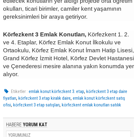
edilecek konutların yer aldığı projede orta öğretim
okulları, ticari birimler, camiler kent yaşamının
gereksinimleri bir araya getiriyor.
Körfezkent 3 Emlak Konutları,
Körfezkent 1. 2.
ve 4. Etaplar, Körfez Emlak Konut İlkokulu ve
Ortaokulu, Körfez Emlak Konut İmam Hatip Lisesi,
Grand Körfez İzmit Hotel, Körfez Devlet Hastanesi
ve Çenederesi mesire alanına yakın konumda yer
alıyor.
,
Etiketler :
emlak konut körfezkent 3. etap
körfezkent 3 etap daire
,
,
fiyatları
körfezkent 3.etap kiralık daire
emlak konut körfezkent satış
,
,
ofisi
körfezkent 3 etap satışları
körfezkent emlak konutları satılık
HABERE
YORUM KAT