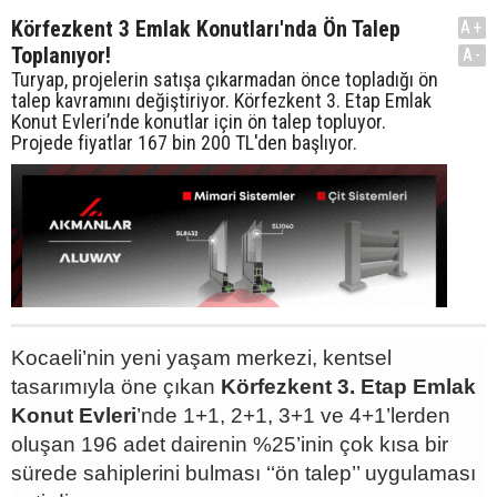
Körfezkent 3 Emlak Konutları'nda Ön Talep
A+
Toplanıyor!
A-
Turyap, projelerin satışa çıkarmadan önce topladığı ön
talep kavramını değiştiriyor. Körfezkent 3. Etap Emlak
Konut Evleri’nde konutlar için ön talep topluyor.
Projede fiyatlar 167 bin 200 TL'den başlıyor.
Kocaeli’nin yeni yaşam merkezi, kentsel
tasarımıyla öne çıkan
Körfezkent 3. Etap Emlak
Konut Evleri
’nde 1+1, 2+1, 3+1 ve 4+1’lerden
oluşan 196 adet dairenin %25’inin çok kısa bir
sürede sahiplerini bulması ‘‘ön talep’’ uygulaması