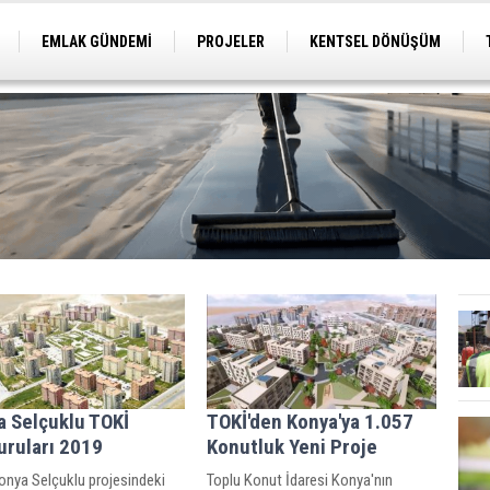
EMLAK GÜNDEMİ
PROJELER
KENTSEL DÖNÜŞÜM
TİCARİ PROJELER
ARSA-ARAZİ
İMAR
a Selçuklu TOKİ
TOKİ'den Konya'ya 1.057
uruları 2019
Konutluk Yeni Proje
onya Selçuklu projesindeki
Toplu Konut İdaresi Konya'nın