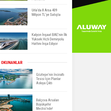
Urla’da 8 Arsa 409
Milyon TL’ye Satışta
Kalyon İnşaat BAE'nin İlk
Yüksek Hızlı Demiryolu
Hattını İnşa Ediyor
ABD'de Konut Kredisi
 OKUNANLAR
Faizi Son Bir Yılın En
Yüksek Seviyesinde
Göztepe'nin İnciraltı
Tesisi İçin Planlar
Askıya Çıktı
TOKİ 51 İlde 540 Konut
ve İş Yerini Satışa
Sunuyor
Balçova Arsaları
Büyükşehir
Yatırımcıların Bina Tercihi
Meclisi'nde!