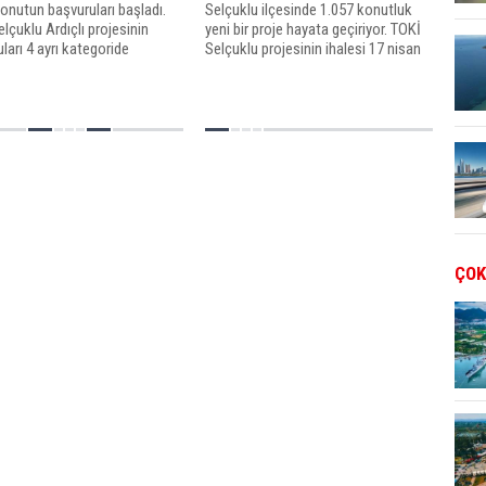
onutun başvuruları başladı.
Selçuklu ilçesinde 1.057 konutluk
lçuklu Ardıçlı projesinin
yeni bir proje hayata geçiriyor. TOKİ
ları 4 ayrı kategoride
Selçuklu projesinin ihalesi 17 nisan
leşecek. İşte TOKİ Konya
2019'da yapılacak.
u başvuruları ile ilgili tüm
...
ÇOK