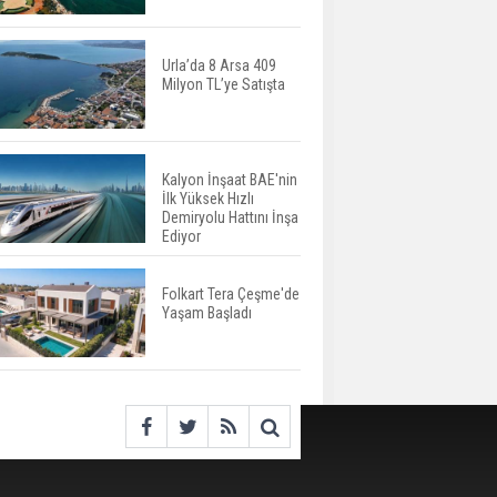
Değişiyor: Dijital Altyapı
Öne Çıkıyor
Urla’da 8 Arsa 409
Milyon TL’ye Satışta
TOKİ'nin Kiralık Sosyal
Konut Modeli Kiraları
Düşürür Mü?
Kalyon İnşaat BAE'nin
İlk Yüksek Hızlı
İkinci El Konut Fiyatları
Demiryolu Hattını İnşa
İspanya'da Bir Yılda
Ediyor
Yüzde 16,2 Arttı
Folkart Tera Çeşme'de
Yaşam Başladı
Konut Satışları Güçlü
Seyrini Korudu Yabancıya
Satış Geriledi