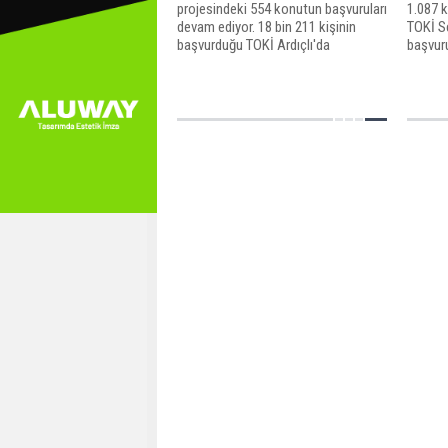
projesindeki 554 konutun başvuruları
1.087 k
devam ediyor. 18 bin 211 kişinin
TOKİ Se
başvurduğu TOKİ Ardıçlı'da
başvuru
başvurular 19 nisana kadar devam
gerçek
edecek.
Selçukl
detaylar