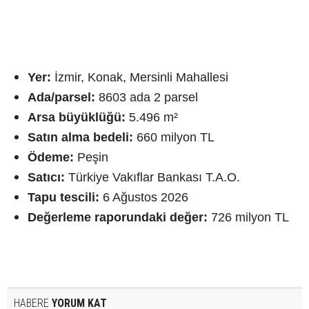
Yer:
İzmir, Konak, Mersinli Mahallesi
Ada/parsel:
8603 ada 2 parsel
Arsa büyüklüğü:
5.496 m²
Satın alma bedeli:
660 milyon TL
Ödeme:
Peşin
Satıcı:
Türkiye Vakıflar Bankası T.A.O.
Tapu tescili:
6 Ağustos 2026
Değerleme raporundaki değer:
726 milyon TL
HABERE
YORUM KAT