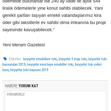
ödemede bulunanlar ise 240 ay vade ile aylık 544
liralık ödemelerle yine konut sahibi olabilecek. Yani
gerekli şartları taşıyan emekli vatandaşlarımız kira
öder gibi taksitlerle ev sahibi olma imkanına bu proje
sayesinde kavuşabilecek.”
Yeni Meram Gazetesi
,
,
Etiketler :
beyşehir emeklilere toki
beyşehir 3.etap toki
beysehir toki
,
,
basvurulari 2019
beyşehir esentepe emekliler toki
beyşehir toki evleri
,
kura
beyşehir toki başvuru 2019
HABERE
YORUM KAT