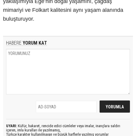
yaklaşımıyla Ege’nin doğal yaşamını, çağdaş
mimariyi ve Folkart kalitesini aynı yaşam alanında
buluşturuyor.
HABERE
YORUM KAT
UYARI:
Küfür, hakaret, rencide edici cümleler veya imalar, inançlara saldırı
içeren, imla kuralları ile yazılmamış,
Türkçe karakter kullanılmayan ve büyük harflerle yazılmış yorumlar