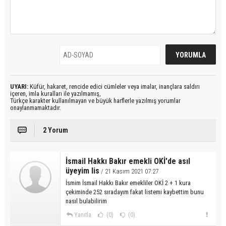
UYARI:
Küfür, hakaret, rencide edici cümleler veya imalar, inançlara saldırı
içeren, imla kuralları ile yazılmamış,
Türkçe karakter kullanılmayan ve büyük harflerle yazılmış yorumlar
onaylanmamaktadır.
2 Yorum
İsmail Hakkı Bakır emekli OKİ'de asıl
üyeyim lis
/ 21 Kasım 2021 07:27
İsmim İsmail Hakkı Bakır emekliler OKİ 2 + 1 kura
çekiminde 252 sıradayım fakat listemi kaybettim bunu
nasıl bulabilirim
Yanıtla
(0)
(0)