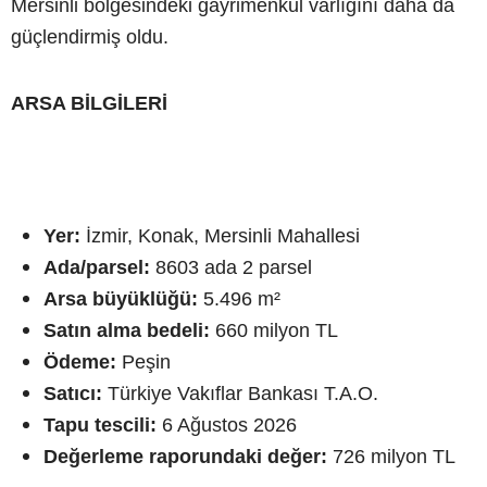
Mersinli bölgesindeki gayrimenkul varlığını daha da
güçlendirmiş oldu.
ARSA BİLGİLERİ
Yer:
İzmir, Konak, Mersinli Mahallesi
Ada/parsel:
8603 ada 2 parsel
Arsa büyüklüğü:
5.496 m²
Satın alma bedeli:
660 milyon TL
Ödeme:
Peşin
Satıcı:
Türkiye Vakıflar Bankası T.A.O.
Tapu tescili:
6 Ağustos 2026
Değerleme raporundaki değer:
726 milyon TL