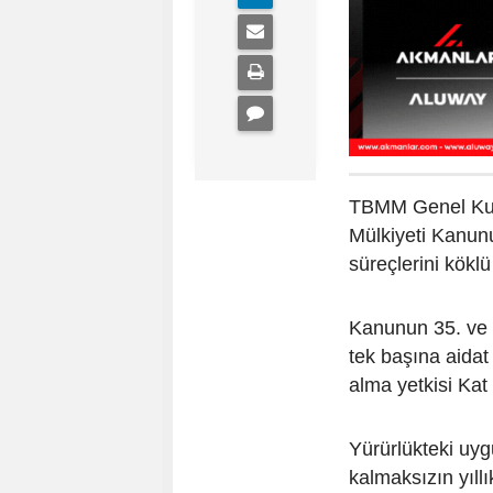
TBMM Genel Kuru
Mülkiyeti Kanunu
süreçlerini kökl
Kanunun 35. ve 3
tek başına aidat 
alma yetkisi Kat 
Yürürlükteki uyg
kalmaksızın yıllı