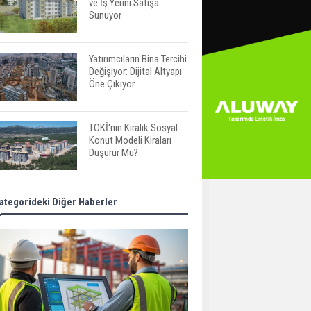
ve İş Yerini Satışa
Sunuyor
Yatırımcıların Bina Tercihi
Değişiyor: Dijital Altyapı
Öne Çıkıyor
TOKİ'nin Kiralık Sosyal
Konut Modeli Kiraları
Düşürür Mü?
İkinci El Konut Fiyatları
ategorideki Diğer Haberler
İspanya'da Bir Yılda
Yüzde 16,2 Arttı
Konut Satışları Güçlü
Seyrini Korudu Yabancıya
Satış Geriledi