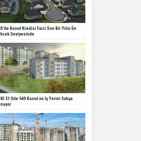
D'de Konut Kredisi Faizi Son Bir Yılın En
ksek Seviyesinde
Kİ 51 İlde 540 Konut ve İş Yerini Satışa
nuyor