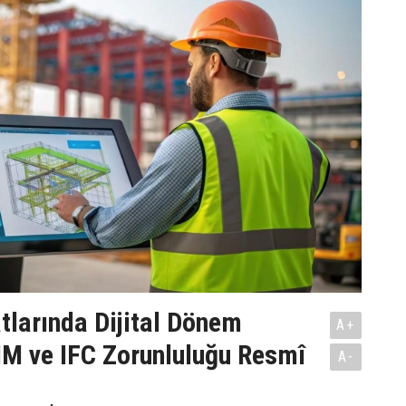
tlarında Dijital Dönem
A+
IM ve IFC Zorunluluğu Resmî
A-