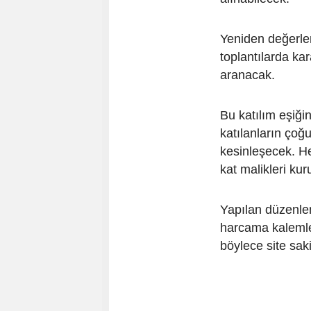
Yeniden değerlem
toplantılarda ka
aranacak.
Bu katılım eşiği
katılanların çoğu
kesinleşecek. He
kat malikleri kur
Yapılan düzenlem
harcama kalemler
böylece site sak