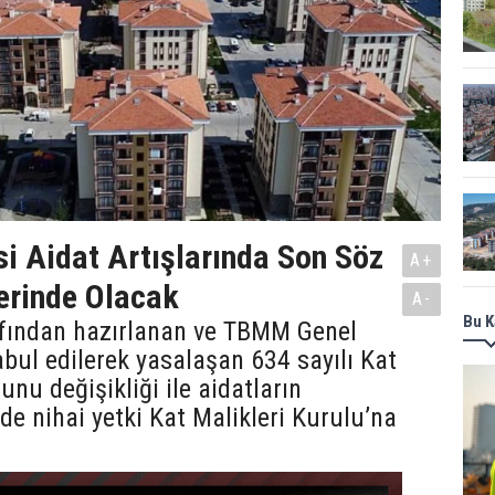
si Aidat Artışlarında Son Söz
A+
erinde Olacak
A-
Bu K
afından hazırlanan ve TBMM Genel
bul edilerek yasalaşan 634 sayılı Kat
unu değişikliği ile aidatların
de nihai yetki Kat Malikleri Kurulu’na