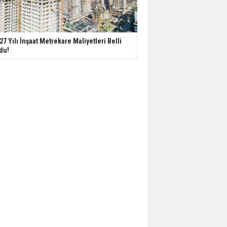
27 Yılı İnşaat Metrekare Maliyetleri Belli
du!