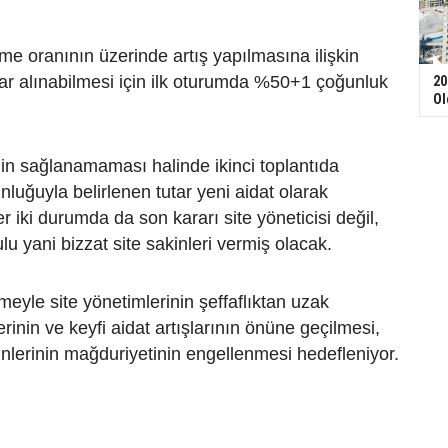
e oranının üzerinde artış yapılmasına ilişkin
rar alınabilmesi için ilk oturumda %50+1 çoğunluk
20
Ol
nin sağlanamaması halinde ikinci toplantıda
nluğuyla belirlenen tutar yeni aidat olarak
r iki durumda da son kararı site yöneticisi değil,
ulu yani bizzat site sakinleri vermiş olacak.
eyle site yönetimlerinin şeffaflıktan uzak
inin ve keyfi aidat artışlarının önüne geçilmesi,
inlerinin mağduriyetinin engellenmesi hedefleniyor.