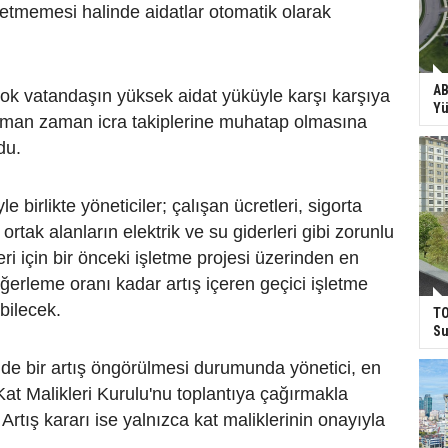
z etmemesi halinde aidatlar otomatik olarak
AB
ok vatandaşın yüksek aidat yüküyle karşı karşıya
Yü
man zaman icra takiplerine muhatap olmasına
du.
 birlikte yöneticiler; çalışan ücretleri, sigorta
e ortak alanların elektrik ve su giderleri gibi zorunlu
i için bir önceki işletme projesi üzerinden en
ğerleme oranı kadar artış içeren geçici işletme
bilecek.
TO
Su
de bir artış öngörülmesi durumunda yönetici, en
Kat Malikleri Kurulu'nu toplantıya çağırmakla
rtış kararı ise yalnızca kat maliklerinin onayıyla