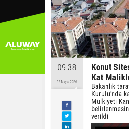
Konut Site
09:38
Kat Malikl
25 Mayıs 2026
Bakanlık tar
Kurulu'nda ka
Mülkiyeti Kan
belirlenmesin
verildi