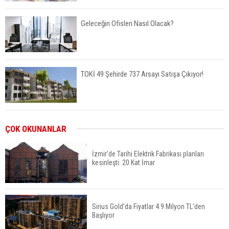
Geleceğin Ofisleri Nasıl Olacak?
TOKİ 49 Şehirde 737 Arsayı Satışa Çıkıyor!
Bayraklı’da İnşaatlara Sıkı Denetim
ÇOK OKUNANLAR
İzmir’de Tarihi Elektrik Fabrikası planları
kesinleşti: 20 Kat İmar
Fuzul’den Konut ve Araç Finansmanında Kişiye
Özel Terzi Usulü Planlama
Sirius Gold'da Fiyatlar 4.9 Milyon TL'den
Başlıyor
Urla’da 8 Arsa 409 Milyon TL’ye Satışta