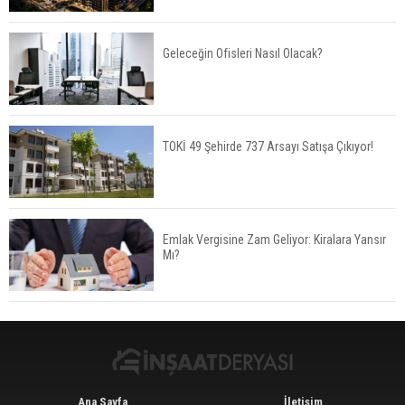
Geleceğin Ofisleri Nasıl Olacak?
Kalyon İnşaat BAE'nin İlk Yüksek Hızlı Demiryolu
Hattını İnşa Ediyor
TOKİ 49 Şehirde 737 Arsayı Satışa Çıkıyor!
ABD'de Konut Kredisi Faizi Son Bir Yılın En
Yüksek Seviyesinde
Emlak Vergisine Zam Geliyor: Kiralara Yansır
Mı?
TOKİ 51 İlde 540 Konut ve İş Yerini Satışa
Sunuyor
Ana Sayfa
İletişim