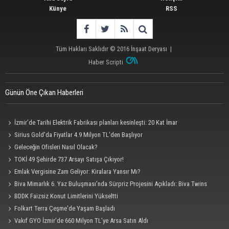
Künye
RSS
Tüm Hakları Saklıdır © 2016
İnşaat Deryası
|
Haber Scripti
Günün Öne Çıkan Haberleri
İzmir’de Tarihi Elektrik Fabrikası planları kesinleşti: 20 Kat İmar
Sirius Gold'da Fiyatlar 4.9 Milyon TL'den Başlıyor
Geleceğin Ofisleri Nasıl Olacak?
TOKİ 49 Şehirde 737 Arsayı Satışa Çıkıyor!
Emlak Vergisine Zam Geliyor: Kiralara Yansır Mı?
Biva Mimarlık 6. Yaz Buluşması’nda Sürpriz Projesini Açıkladı: Biva Twins
BDDK Faizsiz Konut Limitlerini Yükseltti
Folkart Terra Çeşme'de Yaşam Başladı
Vakıf GYO İzmir’de 660 Milyon TL’ye Arsa Satın Aldı