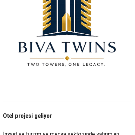
Otel projesi geliyor
İnşaat ve turizm ve medya sektöründe yatırımları