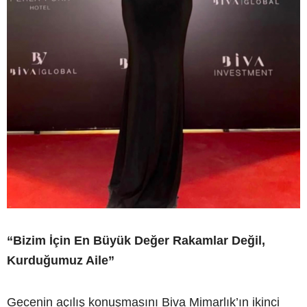
“Bizim İçin En Büyük Değer Rakamlar Değil,
Kurduğumuz Aile”
Gecenin açılış konuşmasını Biva Mimarlık’ın ikinci