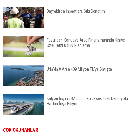
Bayraklı’da İnşaatlara Sıkı Denetim
Fuzul’den Konut ve Araç Finansmanında Kişiye
Özel Terzi Usulü Planlama
Urla’da 8 Arsa 409 Milyon TL’ye Satışta
Kalyon İnşaat BAE'nin İlk Yüksek Hızlı Demiryolu
Hattını İnşa Ediyor
ABD'de Konut Kredisi Faizi Son Bir Yılın En
ÇOK OKUNANLAR