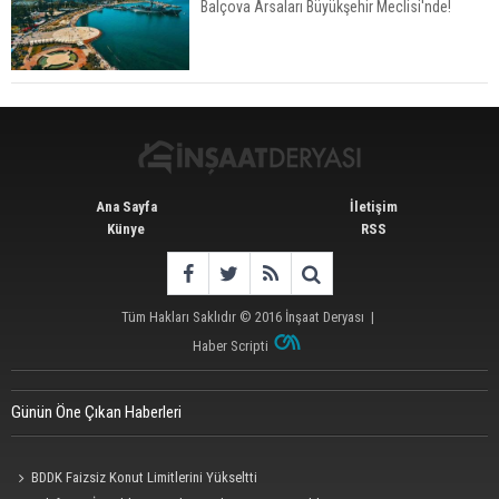
Balçova Arsaları Büyükşehir Meclisi'nde!
Konut Satışları Güçlü Seyrini Korudu Yabancıya
Satış Geriledi
Ana Sayfa
İletişim
Künye
RSS
Tüm Hakları Saklıdır © 2016
İnşaat Deryası
|
Haber Scripti
Günün Öne Çıkan Haberleri
BDDK Faizsiz Konut Limitlerini Yükseltti