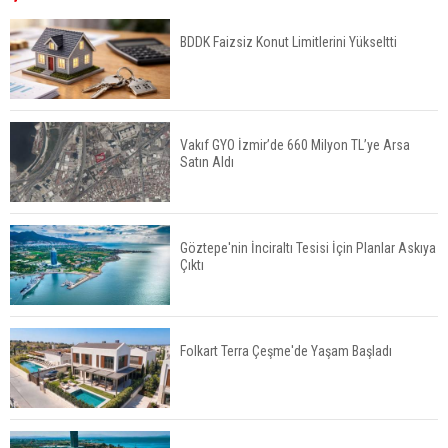
Yüksek Seviyesinde
BDDK Faizsiz Konut Limitlerini Yükseltti
TOKİ 51 İlde 540 Konut ve İş Yerini Satışa
Sunuyor
Vakıf GYO İzmir’de 660 Milyon TL’ye Arsa
Satın Aldı
Yatırımcıların Bina Tercihi Değişiyor: Dijital Altyapı
Öne Çıkıyor
Göztepe'nin İnciraltı Tesisi İçin Planlar Askıya
Çıktı
TOKİ'nin Kiralık Sosyal Konut Modeli Kiraları
Düşürür Mü?
Folkart Terra Çeşme'de Yaşam Başladı
İkinci El Konut Fiyatları İspanya'da Bir Yılda
Yüzde 16,2 Arttı