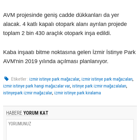
AVM projesinde geniş cadde dükkanları da yer
alacak. 4 katlı kapalı otopark alanı ayrılan projede
toplam 2 bin 430 araçlık otopark inşa edildi.
Kaba inşaatı bitme noktasına gelen İzmir İstinye Park
AVM'nin 2019 yılında açılması planlanıyor.
,
,
Etiketler :
izmir istinye park mağazalar
izmir istinye park mağazaları
,
,
izmir istinye park hangi mağazalar var
istinye park izmir mağazalaları
,
istinyepark izmir mağazalar
izmir istinye park kiralama
HABERE
YORUM KAT