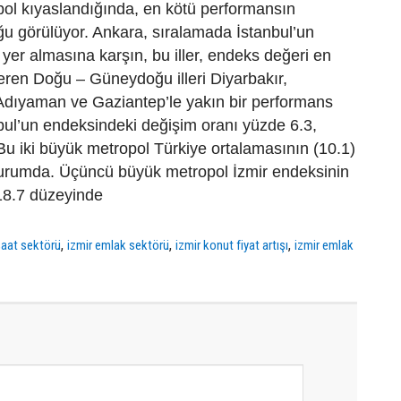
ol kıyaslandığında, en kötü performansın
ğu görülüyor. Ankara, sıralamada İstanbul’un
er almasına karşın, bu iller, endeks değeri en
eren Doğu – Güneydoğu illeri Diyarbakır,
, Adıyaman ve Gaziantep’le yakın bir performans
nbul’un endeksindeki değişim oranı yüzde 6.3,
Bu iki büyük metropol Türkiye ortalamasının (10.1)
durumda. Üçüncü büyük metropol İzmir endeksinin
18.7 düzeyinde
,
,
,
şaat sektörü
izmir emlak sektörü
izmir konut fiyat artışı
izmir emlak