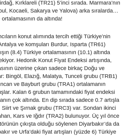
kirdağ, Kırklareli (TR21) 5’inci sırada. Marmara’nın
tanbul, Kocaeli, Sakarya ve Yalova) arka sıralarda…
e ortalamasının da altında!
ıların konut alımında tercih ettiği Türkiye’nin
Antalya ve komşuları Burdur, Isparta (TR61)
ışın (8.4) Türkiye ortalamasının (10.1) altında
ekiyor. Hedonik Konut Fiyat Endeksi artışında,
asının üzerine çıkan sadece birkaç Doğu ve
r: Bingöl, Elazığ, Malatya, Tunceli grubu (TRB1)
zincan ve Bayburt grubu (TRA1) ortalamanın
şlar. Kalan 6 grubun tamamındaki fiyat endeksi
anın çok altında. En dip sırada sadece 0.7 artışla
Siirt ve Şırnak grubu (TRC3) var. Sondan ikinci
ahan, Kars ve Iğdır (TRA2) bulunuyor. Üç yıl önce
törünün çıkışta olduğu söylenen Diyarbakır’da da
bakır ve Urfa’daki fiyat artışları (yüzde 6) Türkiye