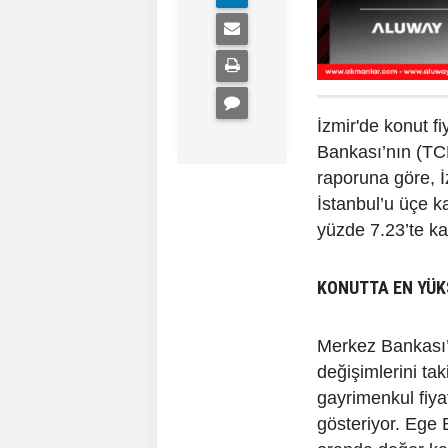
İzmir'de konut f
Bankası’nın (TC
raporuna göre, İz
İstanbul’u üçe k
yüzde 7.23’te ka
KONUTTA EN YÜK
Merkez Bankası’n
değişimlerini ta
gayrimenkul fiyat
gösteriyor. Ege B