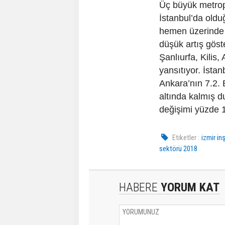
Üç büyük metrop
İstanbul’da oldu
hemen üzerinde y
düşük artış göst
Şanlıurfa, Kilis
yansıtıyor. İsta
Ankara’nın 7.2. 
altında kalmış 
değişimi yüzde 
Etiketler :
izmir in
sektörü 2018
HABERE
YORUM KAT