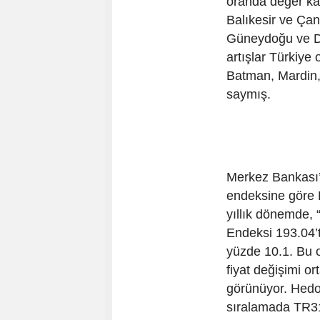
oranda değer ka
Balıkesir ve Çan
Güneydoğu ve Doğ
artışlar Türkiye
Batman, Mardin, 
saymış.
Merkez Bankası’n
endeksine göre 
yıllık dönemde, 
Endeksi 193.04’
yüzde 10.1. Bu 
fiyat değişimi o
görünüyor. Hedo
sıralamada TR31 