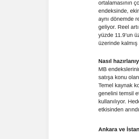
ortalamasının ço
endeksinde, eki
aynı dönemde re
geliyor. Reel ar
yüzde 11.9’un üz
üzerinde kalmış 
Nasıl hazırlanı
MB endekslerini
satışa konu olan t
Temel kaynak kon
genelini temsil 
kullanılıyor. He
etkisinden arındı
Ankara ve İstan