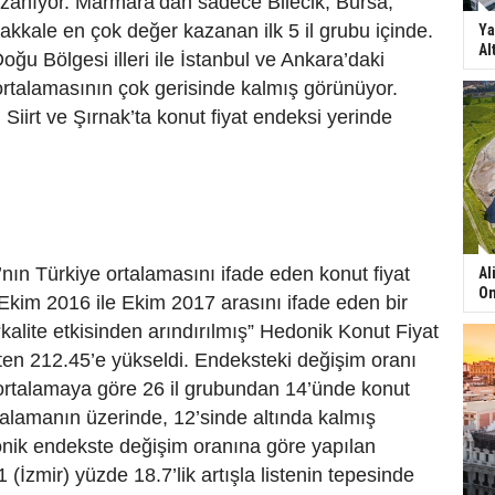
zanıyor. Marmara’dan sadece Bilecik, Bursa,
akkale en çok değer kazanan ilk 5 il grubu içinde.
Ya
Al
u Bölgesi illeri ile İstanbul ve Ankara’daki
 ortalamasının çok gerisinde kalmış görünüyor.
Siirt ve Şırnak’ta konut fiyat endeksi yerinde
ın Türkiye ortalamasını ifade eden konut fiyat
Al
On
Ekim 2016 ile Ekim 2017 arasını ifade eden bir
“kalite etkisinden arındırılmış” Hedonik Konut Fiyat
ten 212.45’e yükseldi. Endeksteki değişim oranı
ortalamaya göre 26 il grubundan 14’ünde konut
rtalamanın üzerinde, 12’sinde altında kalmış
nik endekste değişim oranına göre yapılan
(İzmir) yüzde 18.7’lik artışla listenin tepesinde