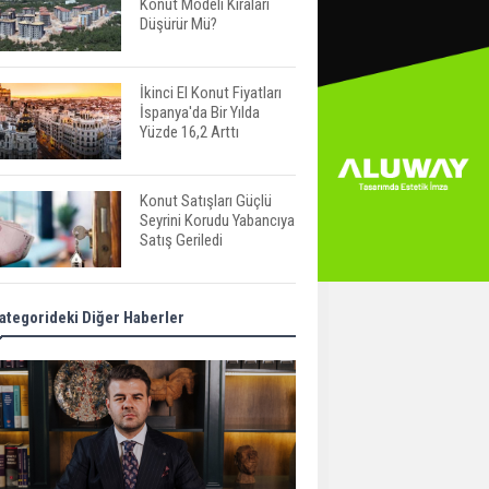
Konut Modeli Kiraları
Düşürür Mü?
İkinci El Konut Fiyatları
İspanya'da Bir Yılda
Yüzde 16,2 Arttı
Konut Satışları Güçlü
Seyrini Korudu Yabancıya
Satış Geriledi
ABD'de İnşaat
ategorideki Diğer Haberler
Harcamaları Geriledi
Tercih Döneminde
Barınma Telaşı Başladı