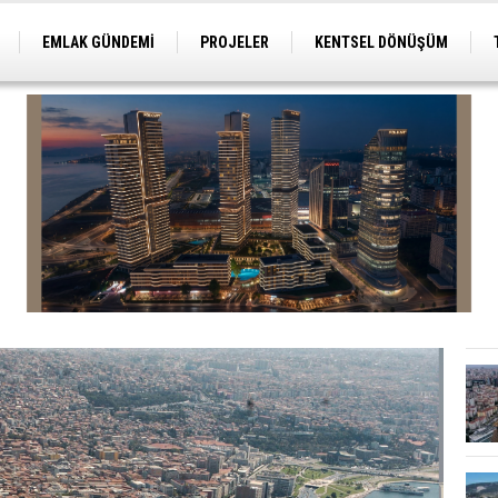
EMLAK GÜNDEMİ
PROJELER
KENTSEL DÖNÜŞÜM
TİCARİ PROJELER
ARSA-ARAZİ
İMAR