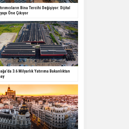
tırımcıların Bina Tercihi Değişiyor: Dijital
tyapı Öne Çıkıyor
iağa’da 3.6 Milyarlık Yatırıma Bakanlıktan
ay