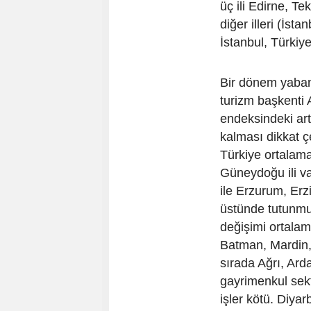
üç ili Edirne, Te
diğer illeri (İs
İstanbul, Türkiy
Bir dönem yabanc
turizm başkenti 
endeksindeki art
kalması dikkat ç
Türkiye ortalam
Güneydoğu ili va
ile Erzurum, Er
üstünde tutunmu
değişimi ortalam
Batman, Mardin, 
sırada Ağrı, Ard
gayrimenkul sek
işler kötü. Diyar