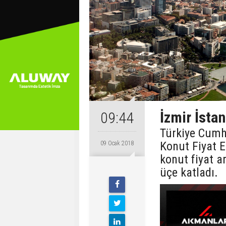
İzmir İstan
09:44
Türkiye Cumh
Konut Fiyat E
09 Ocak 2018
konut fiyat ar
üçe katladı.