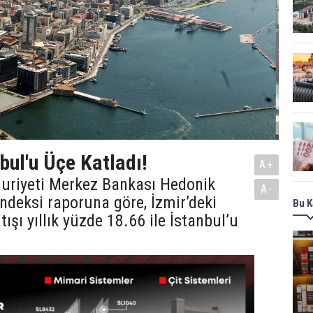
bul'u Üçe Katladı!
A+
uriyeti Merkez Bankası Hedonik
A-
ndeksi raporuna göre, İzmir’deki
Bu K
tışı yıllık yüzde 18.66 ile İstanbul’u