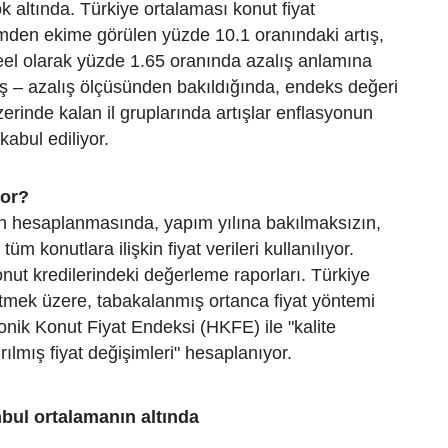
k altında. Türkiye ortalaması konut fiyat
mden ekime görülen yüzde 10.1 oranındaki artış,
el olarak yüzde 1.65 oranında azalış anlamına
tış – azalış ölçüsünden bakıldığında, endeks değeri
erinde kalan il gruplarında artışlar enflasyonun
kabul ediliyor.
yor?
n hesaplanmasında, yapım yılına bakılmaksızın,
üm konutlara ilişkin fiyat verileri kullanılıyor.
ut kredilerindeki değerleme raporları. Türkiye
etmek üzere, tabakalanmış ortanca fiyat yöntemi
donik Konut Fiyat Endeksi (HKFE) ile "kalite
rılmış fiyat değişimleri" hesaplanıyor.
bul ortalamanın altında