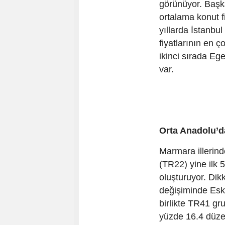
görünüyor. Başka
ortalama konut f
yıllarda İstanbul
fiyatlarının en ç
ikinci sırada Ege
var.
Orta Anadolu’da
Marmara illerind
(TR22) yine ilk 5 
oluşturuyor. Dik
değişiminde Eski
birlikte TR41 gr
yüzde 16.4 düze