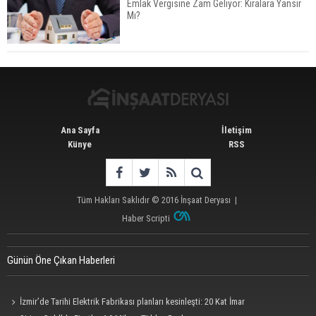
Emlak Vergisine Zam Geliyor: Kiralara Yansır
Mı?
TOKİ 51 İlde 540 Konut ve İş Yerini Satışa
Sunuyor
Ana Sayfa
İletişim
Künye
RSS
Tüm Hakları Saklıdır © 2016
İnşaat Deryası
|
Haber Scripti
Günün Öne Çıkan Haberleri
İzmir’de Tarihi Elektrik Fabrikası planları kesinleşti: 20 Kat İmar