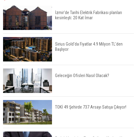
İzmir’de Tarihi Elektrik Fabrikası planları
kesinleşti: 20 Kat İmar
Fuzul’den Konut ve Araç Finansmanında Kişiye
Özel Terzi Usulü Planlama
Sirius Gold'da Fiyatlar 4.9 Milyon TL'den
Başlıyor
Urla’da 8 Arsa 409 Milyon TL’ye Satışta
Geleceğin Ofisleri Nasıl Olacak?
Kalyon İnşaat BAE'nin İlk Yüksek Hızlı Demiryolu
Hattını İnşa Ediyor
TOKİ 49 Şehirde 737 Arsayı Satışa Çıkıyor!
ABD'de Konut Kredisi Faizi Son Bir Yılın En
Yüksek Seviyesinde