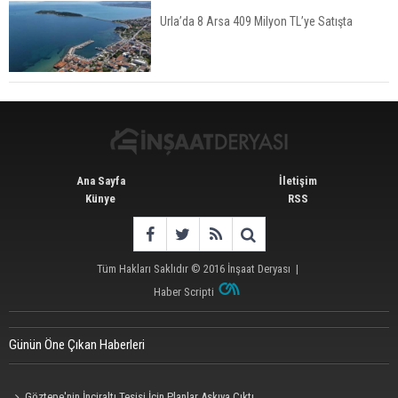
Urla’da 8 Arsa 409 Milyon TL’ye Satışta
Konut Satışları Güçlü Seyrini Korudu Yabancıya
Satış Geriledi
Ana Sayfa
İletişim
Künye
RSS
Tüm Hakları Saklıdır © 2016
İnşaat Deryası
|
Haber Scripti
Günün Öne Çıkan Haberleri
Göztepe'nin İnciraltı Tesisi İçin Planlar Askıya Çıktı