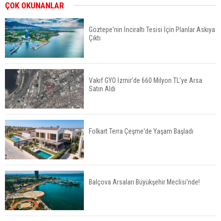
ABD'de Konut Kredisi Faizi Son Bir Yılın En
ÇOK OKUNANLAR
Yüksek Seviyesinde
Göztepe'nin İnciraltı Tesisi İçin Planlar Askıya
Çıktı
TOKİ 51 İlde 540 Konut ve İş Yerini Satışa
Sunuyor
Vakıf GYO İzmir’de 660 Milyon TL’ye Arsa
Satın Aldı
Yatırımcıların Bina Tercihi Değişiyor: Dijital Altyapı
Öne Çıkıyor
Folkart Terra Çeşme'de Yaşam Başladı
TOKİ'nin Kiralık Sosyal Konut Modeli Kiraları
Düşürür Mü?
Balçova Arsaları Büyükşehir Meclisi'nde!
İkinci El Konut Fiyatları İspanya'da Bir Yılda
Yüzde 16,2 Arttı