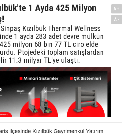
ılbük'te 1 Ayda 425 Milyon
A+
ş!
A-
 Sinpaş Kızılbük Thermal Wellness
sinde 1 ayda 283 adet devre mülkün
e 425 milyon 68 bin 77 TL ciro elde
yurdu. Ptojedeki toplam satışlardan
lir 11.3 milyar TL'ye ulaştı.
ris ilçesinde Kızılbük Gayrimenkul Yatırım