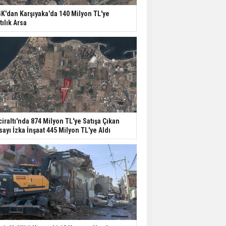
K'dan Karşıyaka'da 140 Milyon TL'ye
tılık Arsa
ciraltı'nda 874 Milyon TL'ye Satışa Çıkan
sayı İzka İnşaat 445 Milyon TL'ye Aldı