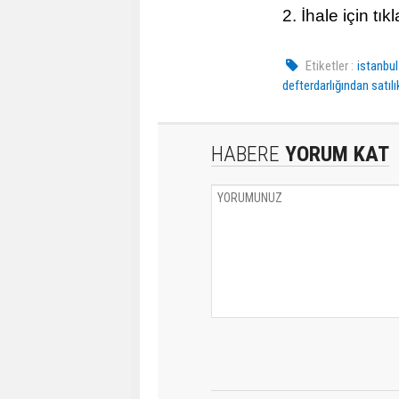
2. İhale için
tık
Etiketler :
istanbul
defterdarlığından satılı
HABERE
YORUM KAT