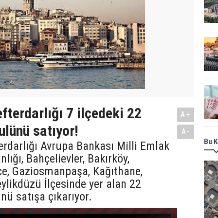
fterdarlığı 7 ilçedeki 22
A+
lünü satıyor!
A-
Bu K
erdarlığı Avrupa Bankası Milli Emlak
lığı, Bahçelievler, Bakırköy,
, Gaziosmanpaşa, Kağıthane,
ylikdüzü İlçesinde yer alan 22
ü satışa çıkarıyor.