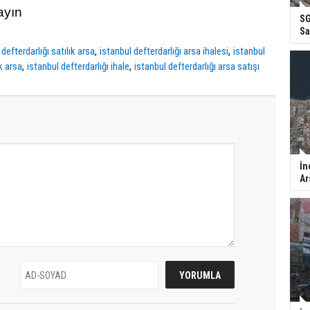
layın
SG
Sa
,
,
 defterdarlığı satılık arsa
istanbul defterdarlığı arsa ihalesi
istanbul
,
,
k arsa
istanbul defterdarlığı ihale
istanbul defterdarlığı arsa satışı
İn
Ar