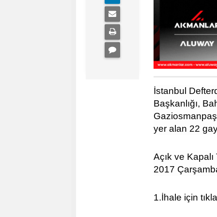
İstanbul Defter
Başkanlığı, Ba
Gaziosmanpaşa,
yer alan 22 ga
Açık ve Kapalı 
2017 Çarşamba 
1.İhale için
tıkl