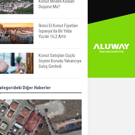
Konut Modeli Kiraları
Düşürür Mü?
İkinci El Konut Fiyatları
İspanya'da Bir Yılda
Yüzde 16,2 Arttı
Konut Satışları Güçlü
Seyrini Korudu Yabancıya
Satış Geriledi
ABD'de İnşaat
ategorideki Diğer Haberler
Harcamaları Geriledi
Tercih Döneminde
Barınma Telaşı Başladı