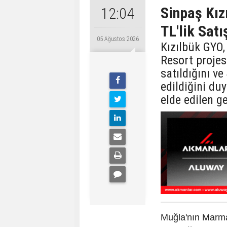
Sinpaş Kız
12:04
TL'lik Satı
05 Ağustos 2026
Kızılbük GYO,
Resort proje
satıldığını v
edildiğini du
elde edilen ge
Muğla'nın Marma