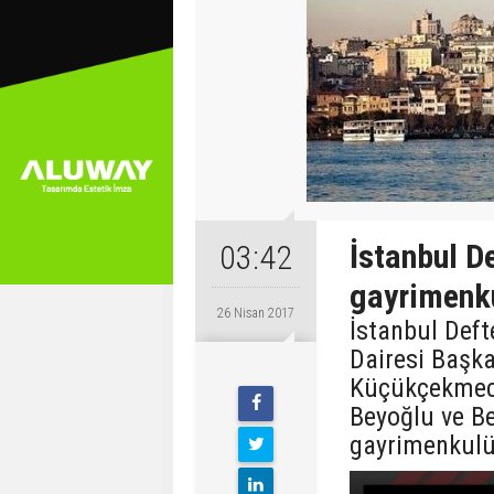
İstanbul De
03:42
gayrimenku
26 Nisan 2017
İstanbul Deft
Dairesi Başkan
Küçükçekmece
Beyoğlu ve Be
gayrimenkulün