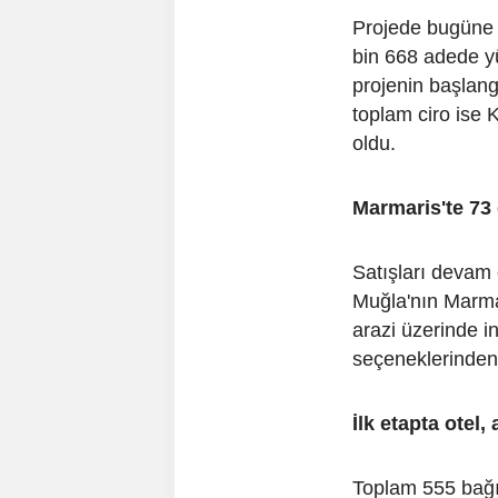
Projede bugüne k
bin 668 adede yü
projenin başlang
toplam ciro ise 
oldu.
Marmaris'te 73
Satışları devam
Muğla'nın Marma
arazi üzerinde i
seçeneklerinden 
İlk etapta otel,
Toplam 555 bağı