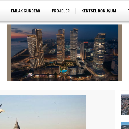
EMLAK GÜNDEMİ
PROJELER
KENTSEL DÖNÜŞÜM
TİCARİ PROJELER
ARSA-ARAZİ
İMAR