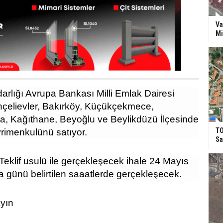
Va
Mi
darlığı Avrupa Bankası Milli Emlak Dairesi
hçelievler, Bakırköy, Küçükçekmece,
 Kağıthane, Beyoğlu ve Beylikdüzü İlçesinde
TO
yrimenkulünü satıyor.
Sa
Teklif usulü ile gerçekleşecek ihale 24 Mayıs
günü belirtilen saaatlerde gerçekleşecek.
ayın