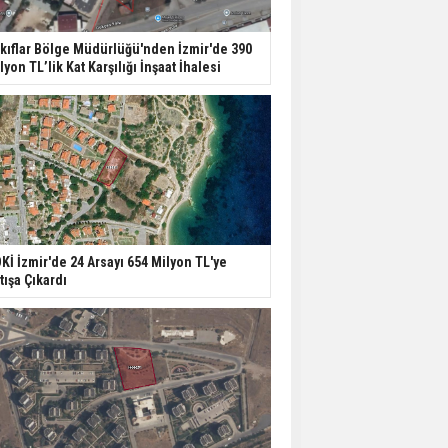
Aileden Miras Kalan Ev
kıflar Bölge Müdürlüğü'nden İzmir'de 390
Nasıl Satılır?
lyon TL’lik Kat Karşılığı İnşaat İhalesi
İstanbul'da 15 Bin Kiralık
Sosyal Konut Eylülde
Kiraya Verilecek
Miras Kalan Ev ve Tarım
Arazilerinde Yeni Dönem
Kİ İzmir'de 24 Arsayı 654 Milyon TL'ye
Başlıyor
tışa Çıkardı
Avrupa'da Konut
Yatırımında Yeni Cazip
Ülke: Fransa