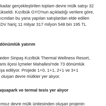
adar gerçekleştirilen toplam devre mülk satışı 32
kseldi. Kızılbük GYO'nun açıkladığı verilere göre,
ıcından bu yana yapılan satışlardan elde edilen
KDV hariç 11 milyar 317 milyon 548 bin 195 TL
 dönümlük yatırım
 eden Sinpaş Kızılbük Thermal Wellness Resort,
ris ilçesi İçmeler Mahallesi'nde 73 dönümlük
nşa ediliyor. Projede 1+0, 1+1, 2+1 ve 3+1
oluşan devre mülkler yer alıyor.
 aquapark ve termal tesis yer alıyor
msız devre mülk ünitesinden oluşan projenin