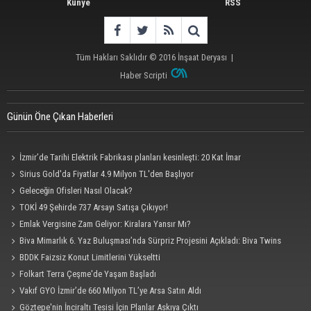
Künye
RSS
Tüm Hakları Saklıdır © 2016
İnşaat Deryası
|
Haber Scripti
Günün Öne Çıkan Haberleri
İzmir’de Tarihi Elektrik Fabrikası planları kesinleşti: 20 Kat İmar
Sirius Gold'da Fiyatlar 4.9 Milyon TL'den Başlıyor
Geleceğin Ofisleri Nasıl Olacak?
TOKİ 49 Şehirde 737 Arsayı Satışa Çıkıyor!
Emlak Vergisine Zam Geliyor: Kiralara Yansır Mı?
Biva Mimarlık 6. Yaz Buluşması’nda Sürpriz Projesini Açıkladı: Biva Twins
BDDK Faizsiz Konut Limitlerini Yükseltti
Folkart Terra Çeşme'de Yaşam Başladı
Vakıf GYO İzmir’de 660 Milyon TL’ye Arsa Satın Aldı
Göztepe'nin İnciraltı Tesisi İçin Planlar Askıya Çıktı