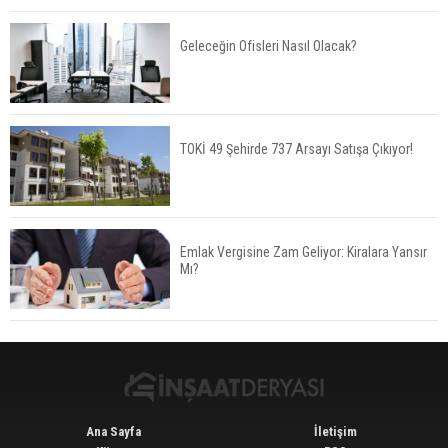
Geleceğin Ofisleri Nasıl Olacak?
Kalyon İnşaat BAE'nin İlk Yüksek Hızlı Demiryolu
Hattını İnşa Ediyor
TOKİ 49 Şehirde 737 Arsayı Satışa Çıkıyor!
ABD'de Konut Kredisi Faizi Son Bir Yılın En
Yüksek Seviyesinde
Emlak Vergisine Zam Geliyor: Kiralara Yansır
Mı?
TOKİ 51 İlde 540 Konut ve İş Yerini Satışa
Sunuyor
Ana Sayfa
İletişim