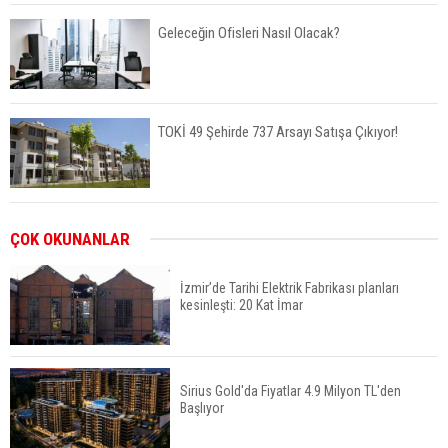
Geleceğin Ofisleri Nasıl Olacak?
TOKİ 49 Şehirde 737 Arsayı Satışa Çıkıyor!
Bayraklı’da İnşaatlara Sıkı Denetim
ÇOK OKUNANLAR
İzmir’de Tarihi Elektrik Fabrikası planları
kesinleşti: 20 Kat İmar
Fuzul’den Konut ve Araç Finansmanında Kişiye
Özel Terzi Usulü Planlama
Sirius Gold'da Fiyatlar 4.9 Milyon TL'den
Başlıyor
Urla’da 8 Arsa 409 Milyon TL’ye Satışta