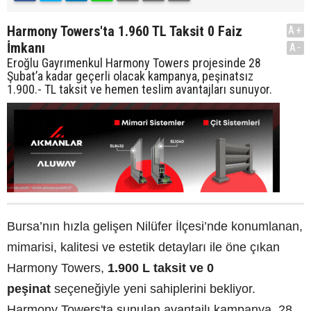
Harmony Towers'ta 1.960 TL Taksit 0 Faiz
A+
İmkanı
A-
Eroğlu Gayrımenkul Harmony Towers projesinde 28
Şubat’a kadar geçerli olacak kampanya, peşinatsız
1.900.- TL taksit ve hemen teslim avantajları sunuyor.
Bursa’nın hızla gelişen Nilüfer İlçesi’nde konumlanan,
mimarisi, kalitesi ve estetik detayları ile öne çıkan
Harmony Towers,
1.900 L taksit ve 0
peşinat
seçeneğiyle yeni sahiplerini bekliyor.
Harmony Towers'ta sunulan avantajlı kampanya, 28