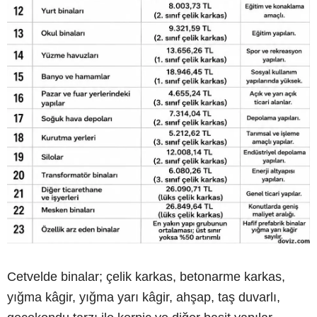
Cetvelde binalar; çelik karkas, betonarme karkas,
yığma kâgir, yığma yarı kâgir, ahşap, taş duvarlı,