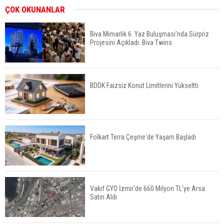
ABD'de Konut Kredisi Faizi Son Bir Yılın En
ÇOK OKUNANLAR
Yüksek Seviyesinde
Biva Mimarlık 6. Yaz Buluşması’nda Sürpriz
Projesini Açıkladı: Biva Twins
TOKİ 51 İlde 540 Konut ve İş Yerini Satışa
Sunuyor
BDDK Faizsiz Konut Limitlerini Yükseltti
Yatırımcıların Bina Tercihi Değişiyor: Dijital Altyapı
Öne Çıkıyor
Folkart Terra Çeşme'de Yaşam Başladı
TOKİ'nin Kiralık Sosyal Konut Modeli Kiraları
Düşürür Mü?
Vakıf GYO İzmir’de 660 Milyon TL’ye Arsa
Satın Aldı
İkinci El Konut Fiyatları İspanya'da Bir Yılda
Yüzde 16,2 Arttı