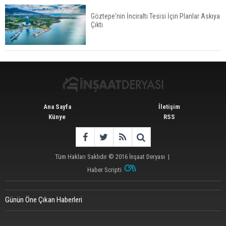
Göztepe'nin İnciraltı Tesisi İçin Planlar Askıya
Çıktı
Konut Satışları Güçlü Seyrini Korudu Yabancıya
Satış Geriledi
Ana Sayfa
İletişim
Künye
RSS
Tüm Hakları Saklıdır © 2016
İnşaat Deryası
|
Haber Scripti
Günün Öne Çıkan Haberleri