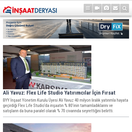
Ali Yavuz: Flex Life Studio Yatırımcılar İçin Fırsat
BYY İnşaat Yönetim Kurulu Üyesi Ali Yavuz 40 milyon liralık yatırımla hayata
geçirdiği Flex Life Studio'da inşaatın % 80'inin tamamladıklarını ve
satışların da buna paralel olarak % 70 civarında seyrettiğini belirtti.