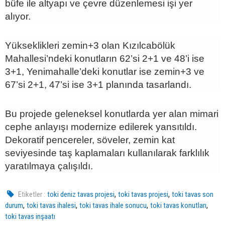
büfe ile altyapı ve çevre düzenlemesi işi yer
alıyor.
Yükseklikleri zemin+3 olan Kızılcabölük
Mahallesi’ndeki konutların 62’si 2+1 ve 48’i ise
3+1, Yenimahalle’deki konutlar ise zemin+3 ve
67’si 2+1, 47’si ise 3+1 planında tasarlandı.
Bu projede geleneksel konutlarda yer alan mimari
cephe anlayışı modernize edilerek yansıtıldı.
Dekoratif pencereler, söveler, zemin kat
seviyesinde taş kaplamaları kullanılarak farklılık
yaratılmaya çalışıldı.
,
,
Etiketler :
toki deniz tavas projesi
toki tavas projesi
toki tavas son
,
,
,
,
durum
toki tavas ihalesi
toki tavas ihale sonucu
toki tavas konutları
toki tavas inşaatı