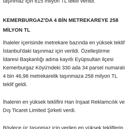
taşınmaz için 615 milyon TL teklif verildi.
KEMERBURGAZ’DA 4 BİN METREKAREYE 258
MİLYON TL
İhaleler içerisinde metrekare bazında en yüksek teklif
İstanbul'daki taşınmaz için verildi. Özelleştirme
İdaresi Başkanlığı adına kayıtlı Eyüpsultan ilçesi
Kemerburgaz Köyü'ndeki 330 ada 34 parsel numaralı
4 bin 46,98 metrekarelik taşınmaza 258 milyon TL
teklif geldi.
İhalenin en yüksek teklifini Han İnşaat Reklamcılık ve
Dış Ticaret Limited Şirketi verdi.
Böylece üç taşınmaz için verilen en yüksek tekliflerin