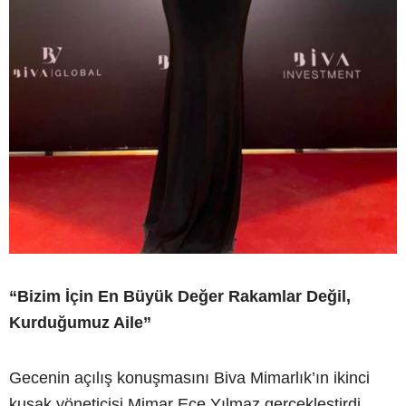
“Bizim İçin En Büyük Değer Rakamlar Değil,
Kurduğumuz Aile”
Gecenin açılış konuşmasını Biva Mimarlık’ın ikinci
kuşak yöneticisi Mimar Ece Yılmaz gerçekleştirdi.