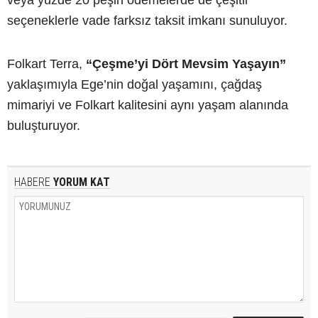
veya yüzde 20 peşin ödemelerde de çeşitli
seçeneklerle vade farksız taksit imkanı sunuluyor.
Folkart Terra,
“Çeşme’yi Dört Mevsim Yaşayın”
yaklaşımıyla Ege’nin doğal yaşamını, çağdaş
mimariyi ve Folkart kalitesini aynı yaşam alanında
buluşturuyor.
HABERE
YORUM KAT