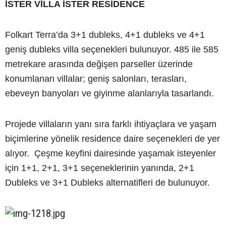
İSTER VİLLA İSTER RESİDENCE
Folkart Terra’da 3+1 dubleks, 4+1 dubleks ve 4+1
geniş dubleks villa seçenekleri bulunuyor. 485 ile 585
metrekare arasında değişen parseller üzerinde
konumlanan villalar; geniş salonları, terasları,
ebeveyn banyoları ve giyinme alanlarıyla tasarlandı.
Projede villaların yanı sıra farklı ihtiyaçlara ve yaşam
biçimlerine yönelik residence daire seçenekleri de yer
alıyor. Çeşme keyfini dairesinde yaşamak isteyenler
için 1+1, 2+1, 3+1 seçeneklerinin yanında, 2+1
Dubleks ve 3+1 Dubleks alternatifleri de bulunuyor.