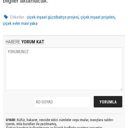
bilgiler aktarılacak.
,
,
Etiketler :
çiçek inşaat güzelbahçe projesi
çiçek inşaat projeleri
çiçek evler mavi yaka
HABERE
YORUM KAT
UYARI:
Küfür, hakaret, rencide edici cümleler veya imalar, inançlara saldırı
içeren, imla kuralları ile yazılmamış,
Türkçe karakter kullanılmayan ve büyük harflerle yazılmış yorumlar