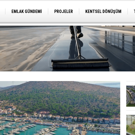
EMLAK GÜNDEMİ
PROJELER
KENTSEL DÖNÜŞÜM
TİCARİ PROJELER
ARSA-ARAZİ
İMAR