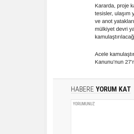
Kararda, proje k
tesisler, ulaşım 
ve anot yataklar
mülkiyet devri y
kamulaştırılacağı 
Acele kamulaştır
Kanunu’nun 27’n
HABERE
YORUM KAT