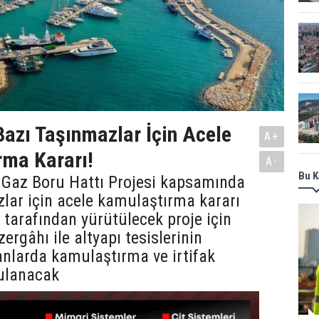
azı Taşınmazlar İçin Acele
A+
ma Kararı!
A-
Bu K
Gaz Boru Hattı Projesi kapsamında
lar için acele kamulaştırma kararı
 tarafından yürütülecek proje için
ergâhı ile altyapı tesislerinin
anlarda kamulaştırma ve irtifak
gulanacak