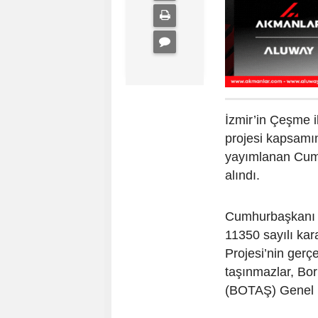
İzmir’in Çeşme i
projesi kapsamı
yayımlanan Cumh
alındı.
Cumhurbaşkanı 
11350 sayılı kar
Projesi’nin gerç
taşınmazlar, Bor
(BOTAŞ) Genel M