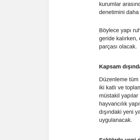
kurumlar arasınd
denetimini daha 
Böylece yapı ruh
geride kalırken, 
parçası olacak.
Kapsam dışında
Düzenleme tüm y
iki katlı ve top
müstakil yapılar 
hayvancılık yapı
dışındaki yeni ya
uygulanacak.
Sektörde yeni