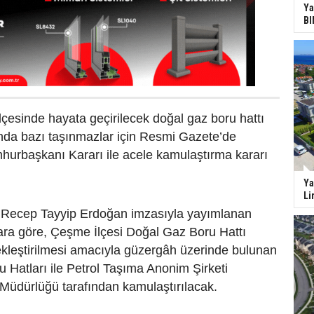
Ya
BI
lçesinde hayata geçirilecek doğal gaz boru hattı
nda bazı taşınmazlar için Resmi Gazete’de
urbaşkanı Kararı ile acele kamulaştırma kararı
Ya
Li
Recep Tayyip Erdoğan imzasıyla yayımlanan
ara göre, Çeşme İlçesi Doğal Gaz Boru Hattı
ekleştirilmesi amacıyla güzergâh üzerinde bulunan
u Hatları ile Petrol Taşıma Anonim Şirketi
üdürlüğü tarafından kamulaştırılacak.