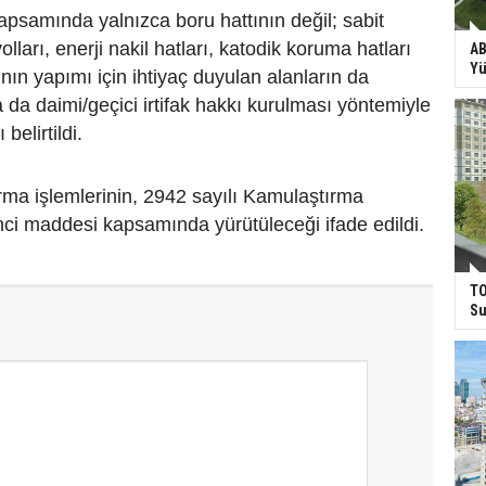
apsamında yalnızca boru hattının değil; sabit
yolları, enerji nakil hatları, katodik koruma hatları
AB
Yü
ının yapımı için ihtiyaç duyulan alanların da
a da daimi/geçici irtifak hakkı kurulması yöntemiyle
belirtildi.
ma işlemlerinin, 2942 sayılı Kamulaştırma
ci maddesi kapsamında yürütüleceği ifade edildi.
TO
Su