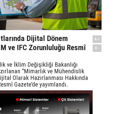
tlarında Dijital Dönem
A+
IM ve IFC Zorunluluğu Resmî
A-
lik ve İklim Değişikliği Bakanlığı
zırlanan "Mimarlık ve Mühendislik
Dijital Olarak Hazırlanması Hakkında
Resmî Gazete'de yayımlandı.