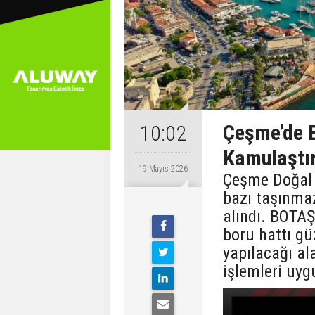
Çeşme’de B
10:02
Kamulaştır
19 Mayıs 2026
Çeşme Doğal 
bazı taşınmaz
alındı. BOTAŞ
boru hattı güz
yapılacağı al
işlemleri uy