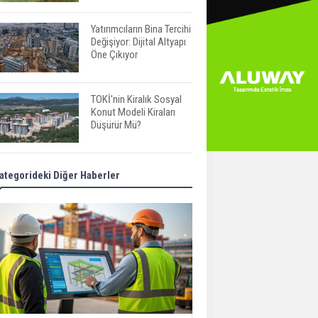
Yatırımcıların Bina Tercihi
Değişiyor: Dijital Altyapı
Öne Çıkıyor
TOKİ'nin Kiralık Sosyal
Konut Modeli Kiraları
Düşürür Mü?
İkinci El Konut Fiyatları
ategorideki Diğer Haberler
İspanya'da Bir Yılda
Yüzde 16,2 Arttı
Konut Satışları Güçlü
Seyrini Korudu Yabancıya
Satış Geriledi
ABD'de İnşaat