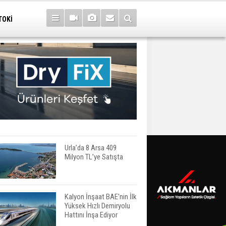
TOKİ
Urla’da 8 Arsa 409
Milyon TL’ye Satışta
Kalyon İnşaat BAE'nin İlk
Yüksek Hızlı Demiryolu
Hattını İnşa Ediyor