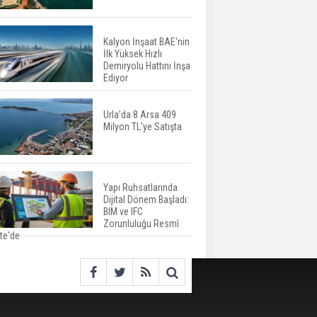
İspanya'da Bir Yılda
Yüzde 16,2 Arttı
Kalyon İnşaat BAE'nin
İlk Yüksek Hızlı
Konut Satışları Güçlü
Demiryolu Hattını İnşa
Seyrini Korudu Yabancıya
Ediyor
Satış Geriledi
Urla’da 8 Arsa 409
Milyon TL’ye Satışta
ABD'de İnşaat
Harcamaları Geriledi
Yapı Ruhsatlarında
Dijital Dönem Başladı:
Tercih Döneminde
BIM ve IFC
Barınma Telaşı Başladı
Zorunluluğu Resmî
te'de