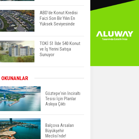
ABD'de Konut Kredisi
Faizi Son Bir Yılın En
Yüksek Seviyesinde
TOKİ 51 İlde 540 Konut
ve İş Yerini Satışa
Sunuyor
Yatırımcıların Bina Tercihi
 OKUNANLAR
Değişiyor: Dijital Altyapı
Öne Çıkıyor
Göztepe'nin İnciraltı
Tesisi İçin Planlar
Askıya Çıktı
TOKİ'nin Kiralık Sosyal
Konut Modeli Kiraları
Düşürür Mü?
Balçova Arsaları
Büyükşehir
İkinci El Konut Fiyatları
Meclisi'nde!