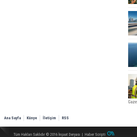
Gaze
Ana Sayfa
Künye
İletişim
RSS
Tüm Hakları Saklıdır © 2016
İnşaat Deryası
|
Haber Scripti