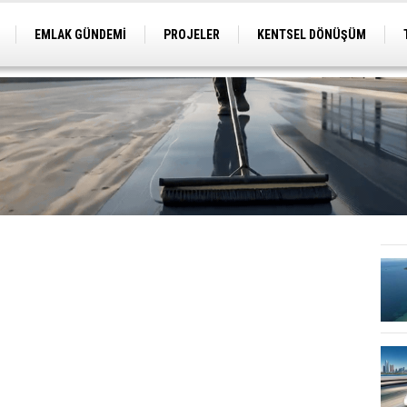
EMLAK GÜNDEMİ
PROJELER
KENTSEL DÖNÜŞÜM
TİCARİ PROJELER
ARSA-ARAZİ
İMAR