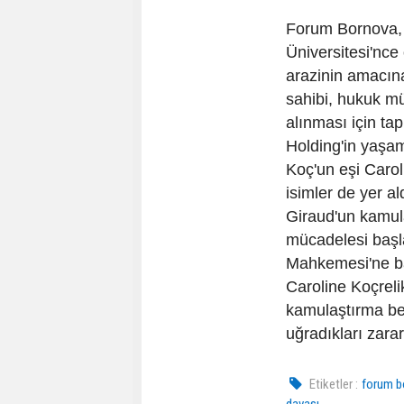
Forum Bornova, 
Üniversitesi'nce 
arazinin amacına
sahibi, hukuk mü
alınması için ta
Holding'in yaşa
Koç'un eşi Caro
isimler de yer 
Giraud'un kamula
mücadelesi başla
Mahkemesi'ne ba
Caroline Koçrelik
kamulaştırma be
uğradıkları zarar
Etiketler :
forum b