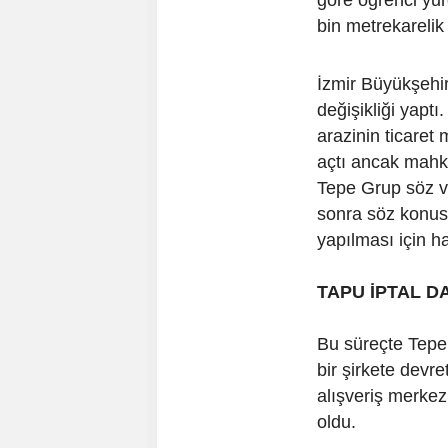
göre öğrenci yur
bin metrekarelik 
İzmir Büyükşehir
değişikliği yapt
arazinin ticaret
açtı ancak mahk
Tepe Grup söz ve
sonra söz konusu
yapılması için h
TAPU İPTAL D
Bu süreçte Tepe
bir şirkete devre
alışveriş merke
oldu.