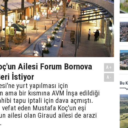
oç'un Ailesi Forum Bornova
A+
eri İstiyor
A-
Bu K
esi'ne yurt yapılması için
n ama bir kısmına AVM İnşa edildiği
hibi tapu iptali için dava açmıştı.
l vefat eden Mustafa Koç'un eşi
un ailesi olan Giraud ailesi de arazi
.