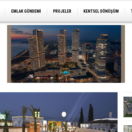
EMLAK GÜNDEMİ
PROJELER
KENTSEL DÖNÜŞÜM
TİCARİ PROJELER
ARSA-ARAZİ
İMAR