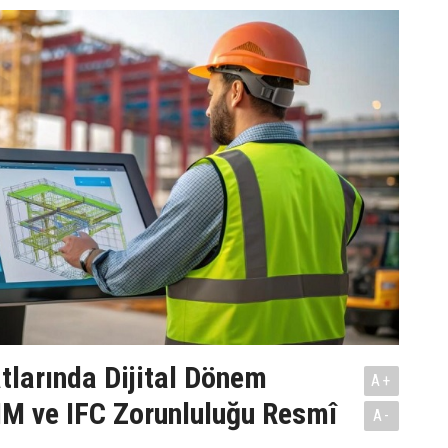
tlarında Dijital Dönem
A+
IM ve IFC Zorunluluğu Resmî
A-