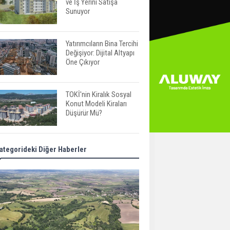
ve İş Yerini Satışa
Sunuyor
Yatırımcıların Bina Tercihi
Değişiyor: Dijital Altyapı
Öne Çıkıyor
TOKİ'nin Kiralık Sosyal
Konut Modeli Kiraları
Düşürür Mü?
İkinci El Konut Fiyatları
ategorideki Diğer Haberler
İspanya'da Bir Yılda
Yüzde 16,2 Arttı
Konut Satışları Güçlü
Seyrini Korudu Yabancıya
Satış Geriledi