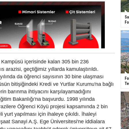
Sa
Fo
i Kampüsü içerisinde kalan 305 bin 236
s arazisi, geçtiğimiz yıllarda kamulaştırıldı.
yılında da öğrenci sayısının 30 bine ulaşması
Fo
Te
sün bitişiğindeki Kredi ve Yurtlar Kurumu'na bağlı
rin barınma ihtiyacını karşılayamadığını
 Eğitim Bakanlığı'na başvurdu. 1998 yılında
razilere Öğrenci Köyü projesi kapsamında 2 bin
li yurt yapılması için ihaleye çıkıldı. İhaleyi
aat Sanayi A.Ş. Ege Üniversitesi'ne iddialara