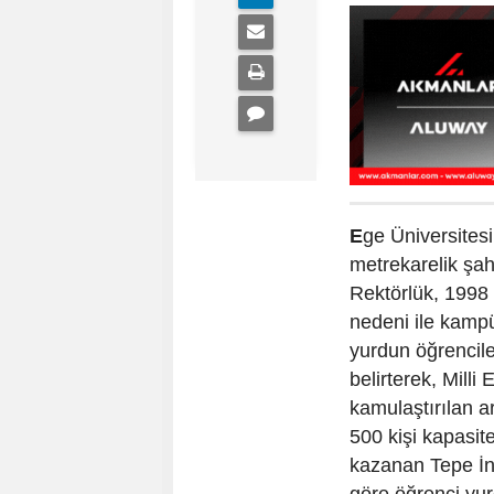
E
ge Üniversites
metrekarelik şahı
Rektörlük, 1998 
nedeni ile kampü
yurdun öğrencile
belirterek, Milli
kamulaştırılan a
500 kişi kapasite
kazanan Tepe İnş