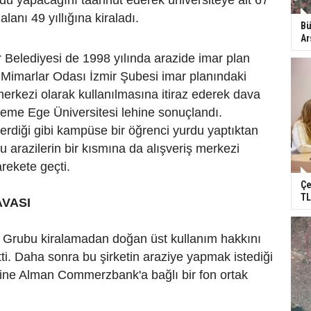
du yapacağını taahhüt ederek üniversiteye ait 67
alanı 49 yıllığına kiraladı.
Bü
Ar
 Belediyesi de 1998 yılında arazide imar plan
ı. Mimarlar Odası İzmir Şubesi imar planındaki
 merkezi olarak kullanılmasına itiraz ederek dava
eme Ege Üniversitesi lehine sonuçlandı.
rdiği gibi kampüse bir öğrenci yurdu yaptıktan
 arazilerin bir kısmına da alışveriş merkezi
arekete geçti.
Çe
TL
AVASI
 Grubu kiralamadan doğan üst kullanım hakkını
tti. Daha sonra bu şirketin araziye yapmak istediği
zine Alman Commerzbank'a bağlı bir fon ortak