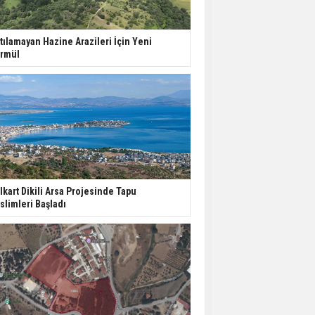
ABD'de İnşaat
Harcamaları Geriledi
tılamayan Hazine Arazileri İçin Yeni
rmül
Tercih Döneminde
Barınma Telaşı Başladı
Aileden Miras Kalan Ev
Nasıl Satılır?
lkart Dikili Arsa Projesinde Tapu
slimleri Başladı
İstanbul'da 15 Bin Kiralık
Sosyal Konut Eylülde
Kiraya Verilecek