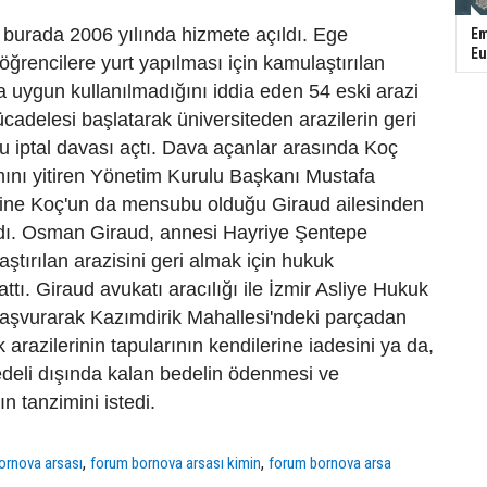
burada 2006 yılında hizmete açıldı. Ege
Em
Eu
öğrencilere yurt yapılması için kamulaştırılan
 uygun kullanılmadığını iddia eden 54 eski arazi
cadelesi başlatarak üniversiteden arazilerin geri
pu iptal davası açtı. Dava açanlar arasında Koç
mını yitiren Yönetim Kurulu Başkanı Mustafa
line Koç'un da mensubu olduğu Giraud ailesinden
aldı. Osman Giraud, annesi Hayriye Şentepe
ştırılan arazisini geri almak için hukuk
ttı. Giraud avukatı aracılığı ile İzmir Asliye Hukuk
şvurarak Kazımdirik Mahallesi'ndeki parçadan
 arazilerinin tapularının kendilerine iadesini ya da,
deli dışında kalan bedelin ödenmesi ve
ın tanzimini istedi.
,
,
ornova arsası
forum bornova arsası kimin
forum bornova arsa