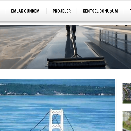
EMLAK GÜNDEMİ
PROJELER
KENTSEL DÖNÜŞÜM
TİCARİ PROJELER
ARSA-ARAZİ
İMAR