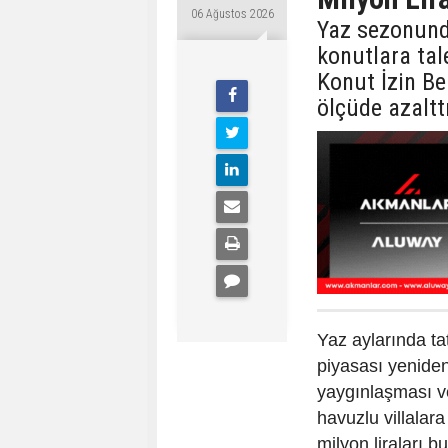
06 Ağustos 2026
Yaz sezonund
konutlara tal
Konut İzin Be
ölçüde azaltt
Yaz aylarında ta
piyasası yenide
yaygınlaşması ve
havuzlu villalara
milyon liraları bu