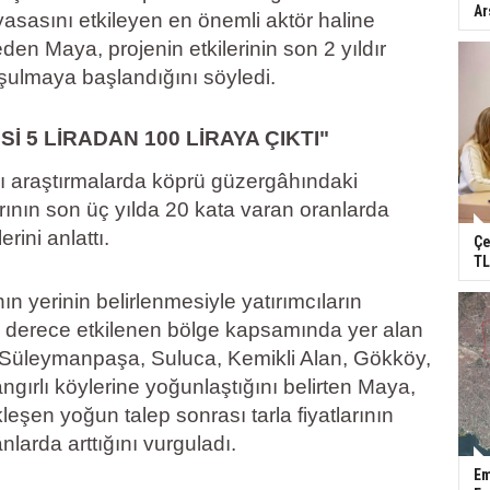
Ar
asasını etkileyen en önemli aktör haline
eden Maya, projenin etkilerinin son 2 yıldır
ulmaya başlandığını söyledi.
 5 LİRADAN 100 LİRAYA ÇIKTI"
rı araştırmalarda köprü güzergâhındaki
larının son üç yılda 20 kata varan oranlarda
erini anlattı.
Çe
TL
ın yerinin belirlenmesiyle yatırımcıların
ci derece etkilenen bölge kapsamında yer alan
 Süleymanpaşa, Suluca, Kemikli Alan, Gökköy,
ırlı köylerine yoğunlaştığını belirten Maya,
eşen yoğun talep sonrası tarla fiyatlarının
nlarda arttığını vurguladı.
Em