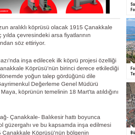
Sa
Fo
un aralıklı köprüsü olacak 1915 Çanakkale
yılda çevresindeki arsa fiyatlarının
ndan söz ettiriyor.
ı'nda inşa edilecek ilk köprü projesi özelliği
anakkale Köprüsü'nün birinci derece etkilediği
Fo
Te
 dönemde yoğun talep gördüğünü dile
Gayrimenkul Değerleme Genel Müdürü
aya, köprünün temelinin 18 Mart'ta atıldığını
dağ- Çanakkale- Balıkesir hattı boyunca
l güzergahı ve bu kapsamda inşa edilmesi
5 Çanakkale Köprüsü'nün bölgenin
Bü