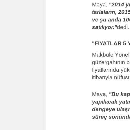
Maya,
"2014 yı
tarlaların, 20
ve şu anda 100
satılıyor."
dedi.
"FİYATLAR 5
Makbule Yönel 
güzergahının b
fiyatlarında yü
itibarıyla nüfu
Maya,
"Bu kap
yapılacak yatı
dengeye ulaşm
süreç sonunda