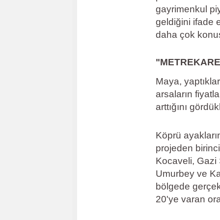
gayrimenkul piy
geldiğini ifade 
daha çok konuş
"METREKARESİ
Maya, yaptıkla
arsaların fiyat
arttığını gördükl
Köprü ayakların
projeden birin
Kocaveli, Gazi
Umurbey ve Kang
bölgede gerçekl
20'ye varan ora