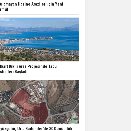
Harcamaları Geriledi
tılamayan Hazine Arazileri İçin Yeni
rmül
Tercih Döneminde
Barınma Telaşı Başladı
Aileden Miras Kalan Ev
Nasıl Satılır?
lkart Dikili Arsa Projesinde Tapu
slimleri Başladı
İstanbul'da 15 Bin Kiralık
Sosyal Konut Eylülde
Kiraya Verilecek
yükşehir, Urla Bademler'de 30 Dönümlük