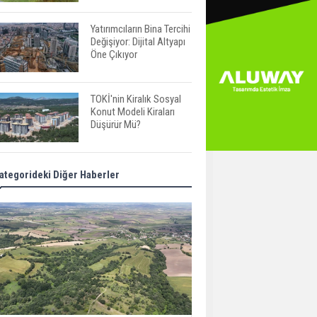
Yatırımcıların Bina Tercihi
Değişiyor: Dijital Altyapı
Öne Çıkıyor
TOKİ'nin Kiralık Sosyal
Konut Modeli Kiraları
Düşürür Mü?
İkinci El Konut Fiyatları
ategorideki Diğer Haberler
İspanya'da Bir Yılda
Yüzde 16,2 Arttı
Konut Satışları Güçlü
Seyrini Korudu Yabancıya
Satış Geriledi
ABD'de İnşaat