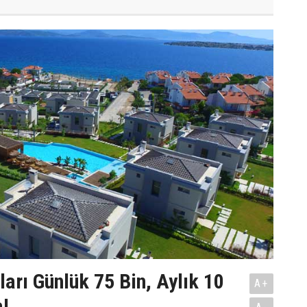
ları Günlük 75 Bin, Aylık 10
A+
a!