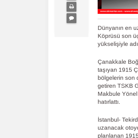
Dünyanın en uz
Köprüsü son üç 
yükselişiyle adı
Çanakkale Boğaz
taşıyan 1915 Ç
bölgelerin son
getiren TSKB 
Makbule Yönel M
hatırlattı.
İstanbul- Tekir
uzanacak otoyo
planlanan 191