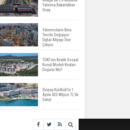
Aliağa’da 3.6 Milyarlık
Yatırıma Bakanlıktan
Aileden Miras Kalan Ev
Onay
Nasıl Satılır?
Yatırımcıların Bina
Tercihi Değişiyor:
İstanbul'da 15 Bin Kiralık
Dijital Altyapı Öne
Sosyal Konut Eylülde
Çıkıyor
Kiraya Verilecek
TOKİ'nin Kiralık Sosyal
Konut Modeli Kiraları
Miras Kalan Ev ve Tarım
Düşürür Mü?
Arazilerinde Yeni Dönem
Başlıyor
Sinpaş Kızılbük'te 1
Ayda 425 Milyon TL'lik
Avrupa'da Konut
Satış!
Yatırımında Yeni Cazip
Ülke: Fransa