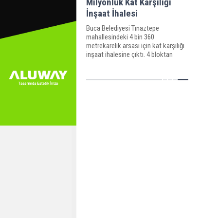
Milyonluk Kat Karşılığı
İnşaat İhalesi
Buca Belediyesi Tınaztepe
mahallesindeki 4 bin 360
metrekarelik arsası için kat karşılığı
inşaat ihalesine çıktı. 4 bloktan
meydana gelecek inşaatın ihalesi 25
aralıkta yapılacak.