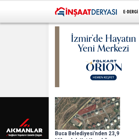
E-DERGİ
ULAŞIM
Buca Belediyesi'nden 23,9