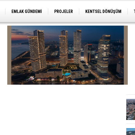
EMLAK GÜNDEMİ
PROJELER
KENTSEL DÖNÜŞÜM
TİCARİ PROJELER
ARSA-ARAZİ
İMAR