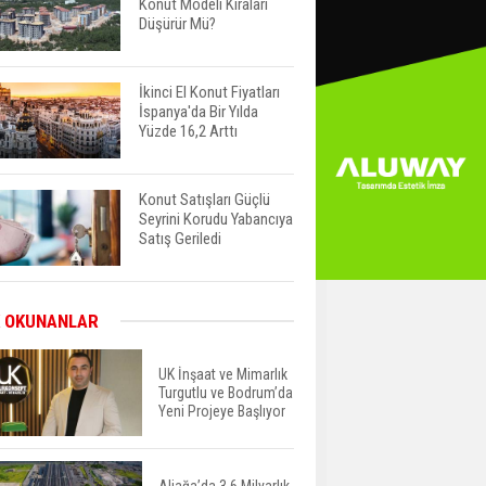
Konut Modeli Kiraları
Düşürür Mü?
İkinci El Konut Fiyatları
İspanya'da Bir Yılda
Yüzde 16,2 Arttı
Konut Satışları Güçlü
Seyrini Korudu Yabancıya
Satış Geriledi
ABD'de İnşaat
 OKUNANLAR
Harcamaları Geriledi
UK İnşaat ve Mimarlık
Turgutlu ve Bodrum’da
Yeni Projeye Başlıyor
Tercih Döneminde
Barınma Telaşı Başladı