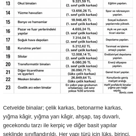
Cetvelde binalar; çelik karkas, betonarme karkas,
yığma kâgir, yığma yarı kâgir, ahşap, taş duvarlı,
gecekondu tarzı ile kerpiç ve diğer basit yapılar
şeklinde sınıflandırıldı. Her yapı türü için lüks, birinci,