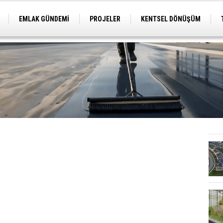
EMLAK GÜNDEMİ
PROJELER
KENTSEL DÖNÜŞÜM
TİCARİ PROJELER
ARSA-ARAZİ
İMAR