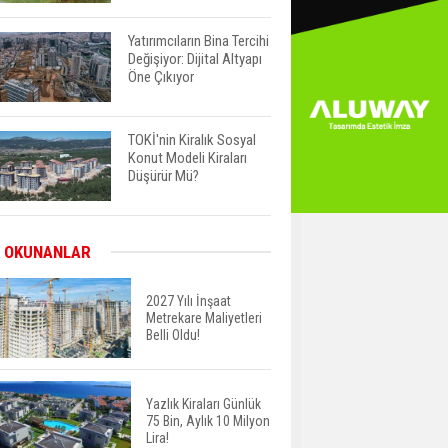
Yatırımcıların Bina Tercihi
Değişiyor: Dijital Altyapı
Öne Çıkıyor
TOKİ'nin Kiralık Sosyal
Konut Modeli Kiraları
Düşürür Mü?
İkinci El Konut Fiyatları
 OKUNANLAR
İspanya'da Bir Yılda
Yüzde 16,2 Arttı
2027 Yılı İnşaat
Metrekare Maliyetleri
Belli Oldu!
Konut Satışları Güçlü
Seyrini Korudu Yabancıya
Satış Geriledi
Yazlık Kiraları Günlük
75 Bin, Aylık 10 Milyon
ABD'de İnşaat
Lira!