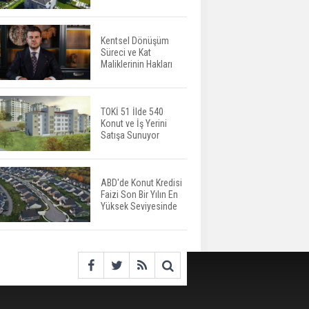
Harcamaları Geriledi
Kentsel Dönüşüm
Süreci ve Kat
Tercih Döneminde
Maliklerinin Hakları
Barınma Telaşı Başladı
TOKİ 51 İlde 540
Konut ve İş Yerini
Aileden Miras Kalan Ev
Satışa Sunuyor
Nasıl Satılır?
ABD'de Konut Kredisi
Faizi Son Bir Yılın En
İstanbul'da 15 Bin Kiralık
Yüksek Seviyesinde
Sosyal Konut Eylülde
Kiraya Verilecek