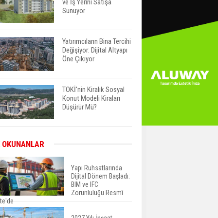
ve İş Yerini Satışa
Sunuyor
Yatırımcıların Bina Tercihi
Değişiyor: Dijital Altyapı
Öne Çıkıyor
TOKİ'nin Kiralık Sosyal
Konut Modeli Kiraları
Düşürür Mü?
İkinci El Konut Fiyatları
 OKUNANLAR
İspanya'da Bir Yılda
Yüzde 16,2 Arttı
Yapı Ruhsatlarında
Dijital Dönem Başladı:
BIM ve IFC
Konut Satışları Güçlü
Zorunluluğu Resmî
Seyrini Korudu Yabancıya
te'de
Satış Geriledi