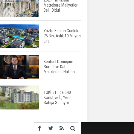
2027 Yılı İnşaat
Metrekare Maliyetleri
ABD'de İnşaat
Belli Oldu!
Harcamaları Geriledi
Yazlık Kiraları Günlük
75 Bin, Aylık 10 Milyon
Tercih Döneminde
Lira!
Barınma Telaşı Başladı
Kentsel Dönüşüm
Süreci ve Kat
Aileden Miras Kalan Ev
Maliklerinin Hakları
Nasıl Satılır?
TOKİ 51 İlde 540
Konut ve İş Yerini
İstanbul'da 15 Bin Kiralık
Satışa Sunuyor
Sosyal Konut Eylülde
Kiraya Verilecek