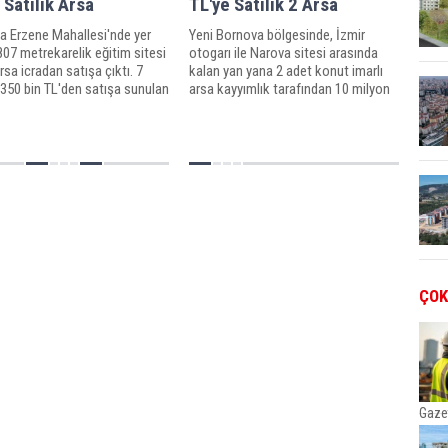
 Satılık Arsa
TL'ye Satılık 2 Arsa
a Erzene Mahallesi'nde yer
Yeni Bornova bölgesinde, İzmir
807 metrekarelik eğitim sitesi
otogarı ile Narova sitesi arasında
arsa icradan satışa çıktı. 7
kalan yan yana 2 adet konut imarlı
350 bin TL'den satışa sunulan
arsa kayyımlık tarafından 10 milyon
 ihalesi 17 kasımda
116 bin TL muhammen bedelle
leşecek.
satışa çıkarıldı.
ÇOK
Gaze