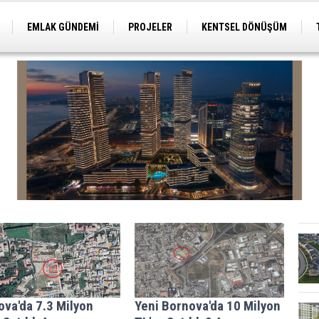
EMLAK GÜNDEMİ
PROJELER
KENTSEL DÖNÜŞÜM
TİCARİ PROJELER
ARSA-ARAZİ
İMAR
va'da 7.3 Milyon
Yeni Bornova'da 10 Milyon