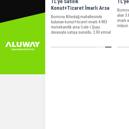
TL'ye Satılık
TL'ye
Konut+Ticaret İmarlı Arsa
Bornov
alan 3.
Bornova Altındağ mahallesinde
imarlı 
bulunan konut+ticaret imarlı 4.983
milyon 
metrekarelik arsa İzale-i Şuyu
arsanın
davasıyla satışa sunuldu. 2.00 emsal
gerçek
ve 20 kat imarlı arsanın satış bedeli
156 milyon 87 bin TL olarak
belirlendi. İhalesi 5 Nisan 2023'te
gerçekleşecek.