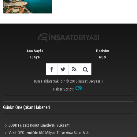
Konut Satışları Güçlü Seyrini Korudu Yabancıya
Satış Geriledi
Ana Sayfa
İletişim
Künye
RSS
Tüm Hakları Saklıdır © 2016
İnşaat Deryası
|
Haber Scripti
Günün Öne Çıkan Haberleri
BDDK Faizsiz Konut Limitlerini Yükseltti
Vakıf GYO İzmir’de 660 Milyon TL’ye Arsa Satın Aldı