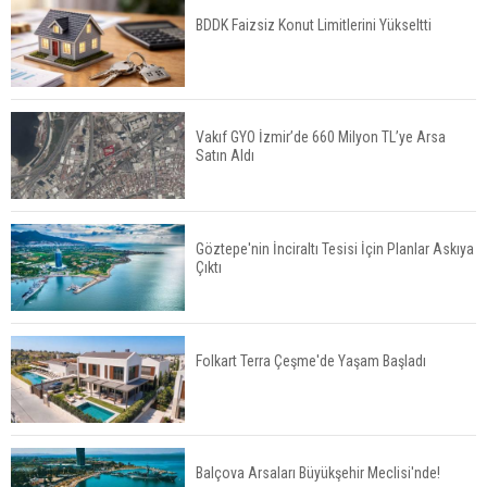
BDDK Faizsiz Konut Limitlerini Yükseltti
TOKİ 51 İlde 540 Konut ve İş Yerini Satışa
Sunuyor
Vakıf GYO İzmir’de 660 Milyon TL’ye Arsa
Satın Aldı
Yatırımcıların Bina Tercihi Değişiyor: Dijital Altyapı
Öne Çıkıyor
Göztepe'nin İnciraltı Tesisi İçin Planlar Askıya
Çıktı
TOKİ'nin Kiralık Sosyal Konut Modeli Kiraları
Düşürür Mü?
Folkart Terra Çeşme'de Yaşam Başladı
İkinci El Konut Fiyatları İspanya'da Bir Yılda
Yüzde 16,2 Arttı
Balçova Arsaları Büyükşehir Meclisi'nde!