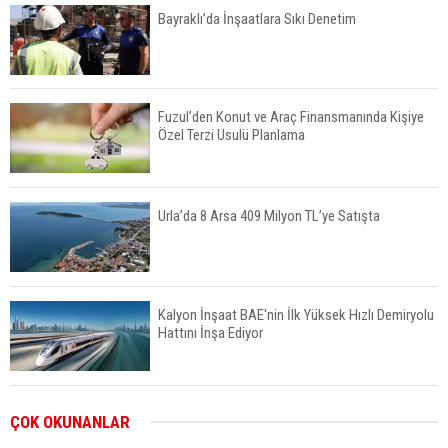
Bayraklı’da İnşaatlara Sıkı Denetim
Fuzul’den Konut ve Araç Finansmanında Kişiye
Özel Terzi Usulü Planlama
Urla’da 8 Arsa 409 Milyon TL’ye Satışta
Kalyon İnşaat BAE'nin İlk Yüksek Hızlı Demiryolu
Hattını İnşa Ediyor
ABD'de Konut Kredisi Faizi Son Bir Yılın En
ÇOK OKUNANLAR
Yüksek Seviyesinde