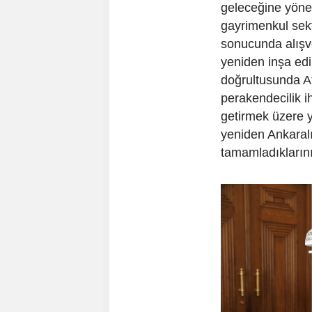
geleceğine yönel
gayrimenkul sekt
sonucunda alışve
yeniden inşa edil
doğrultusunda A
perakendecilik i
getirmek üzere yo
yeniden Ankaral
tamamladıklarını