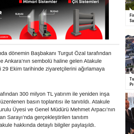
Fi
Sa
ında dönemin Başbakanı Turgut Özal tarafından
 ile Ankara’nın sembolü haline gelen Atakule
i 29 Ekim tarihinde ziyaretçilerini ağırlamaya
Tu
Pr
fından 300 milyon TL yatırım ile yeniden inşa
üzenlenen basın toplantısı ile tanıtıldı. Atakule
rulu Üyesi ve Genel Müdürü Mehmet Arpacı’nın
ğan Sarayı’nda gerçekleştirilen tanıtım
akule hakkında detaylı bilgiler paylaşıldı.