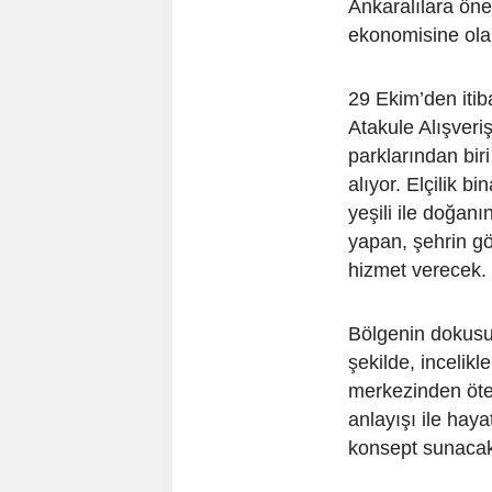
Ankaralılara öne
ekonomisine olan
29 Ekim’den itib
Atakule Alışveri
parklarından bir
alıyor. Elçilik b
yeşili ile doğanı
yapan, şehrin gö
hizmet verecek.
Bölgenin dokusu
şekilde, incelikl
merkezinden öte,
anlayışı ile haya
konsept sunaca