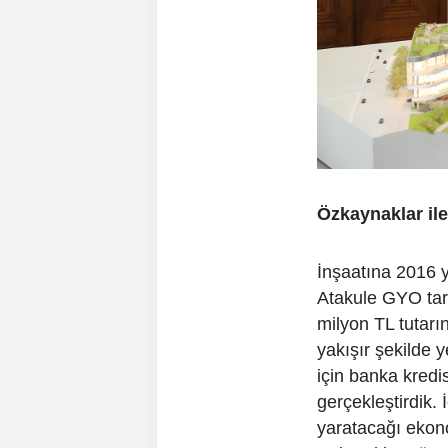
Özkaynaklar ile
İnşaatına 2016 y
Atakule GYO tar
milyon TL tutarı
yakışır şekilde y
için banka kred
gerçekleştirdik.
yaratacağı ekono