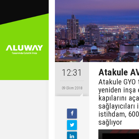
Atakule A
12:31
Atakule GYO 
yeniden inşa
09 Ekim 2018
kapılarını aça
sağlayıcıları 
istihdam, 600
sağlıyor