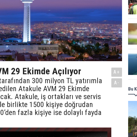
VM 29 Ekimde Açılıyor
A+
tarafından 300 milyon TL yatırımla
A-
 edilen Atakule AVM 29 Ekimde
Bu K
cak. Atakule, iş ortakları ve servis
ile birlikte 1500 kişiye doğrudan
0’den fazla kişiye ise dolaylı fayda