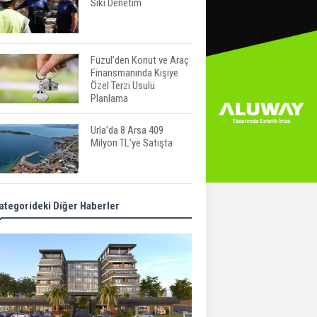
Sıkı Denetim
Fuzul’den Konut ve Araç
Finansmanında Kişiye
Özel Terzi Usulü
Planlama
Urla’da 8 Arsa 409
Milyon TL’ye Satışta
Kalyon İnşaat BAE'nin İlk
ategorideki Diğer Haberler
Yüksek Hızlı Demiryolu
Hattını İnşa Ediyor
ABD'de Konut Kredisi
Faizi Son Bir Yılın En
Yüksek Seviyesinde