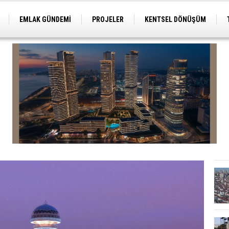
EMLAK GÜNDEMİ
PROJELER
KENTSEL DÖNÜŞÜM
TİCARİ PROJELER
ARSA-ARAZİ
İMAR