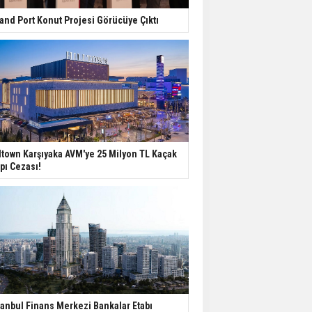
and Port Konut Projesi Görücüye Çıktı
ltown Karşıyaka AVM'ye 25 Milyon TL Kaçak
pı Cezası!
tanbul Finans Merkezi Bankalar Etabı