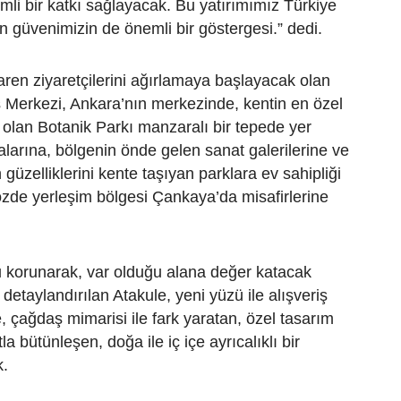
mli bir katkı sağlayacak. Bu yatırımımız Türkiye
 güvenimizin de önemli bir göstergesi.” dedi.
aren ziyaretçilerini ağırlamaya başlayacak olan
ş Merkezi, Ankara’nın merkezinde, kentin en özel
i olan Botanik Parkı manzaralı bir tepede yer
inalarına, bölgenin önde gelen sanat galerilerine ve
n güzelliklerini kente taşıyan parklara ev sahipliği
zde yerleşim bölgesi Çankaya’da misafirlerine
 korunarak, var olduğu alana değer katacak
e detaylandırılan Atakule, yeni yüzü ile alışveriş
 çağdaş mimarisi ile fark yaratan, özel tasarım
tla bütünleşen, doğa ile iç içe ayrıcalıklı bir
k.