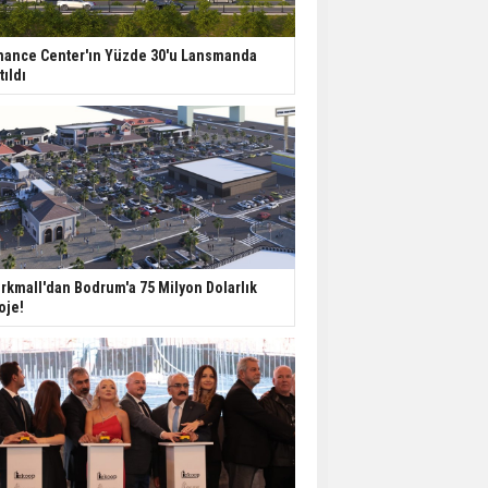
TOKİ 51 İlde 540 Konut
ve İş Yerini Satışa
nance Center'ın Yüzde 30'u Lansmanda
Sunuyor
tıldı
Yatırımcıların Bina Tercihi
Değişiyor: Dijital Altyapı
Öne Çıkıyor
TOKİ'nin Kiralık Sosyal
Konut Modeli Kiraları
rkmall'dan Bodrum'a 75 Milyon Dolarlık
Düşürür Mü?
oje!
İkinci El Konut Fiyatları
İspanya'da Bir Yılda
Yüzde 16,2 Arttı