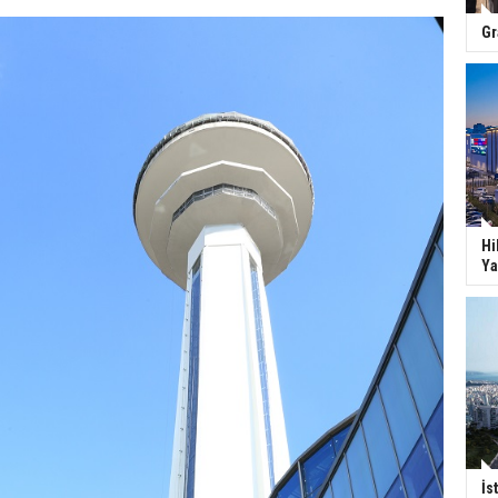
Gr
Hi
Ya
İs