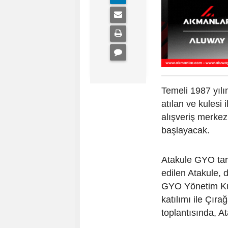
Temeli 1987 yıl
atılan ve kulesi
alışveriş merkez
başlayacak.
Atakule GYO tara
edilen Atakule, d
GYO Yönetim Ku
katılımı ile Çıra
toplantısında, At