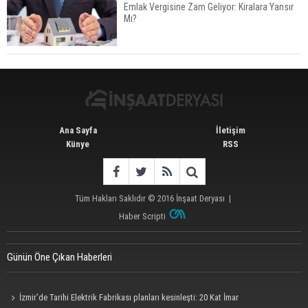
Emlak Vergisine Zam Geliyor: Kiralara Yansır
Mı?
TOKİ 51 İlde 540 Konut ve İş Yerini Satışa
Sunuyor
Ana Sayfa
İletişim
Künye
RSS
Tüm Hakları Saklıdır © 2016
İnşaat Deryası
|
Haber Scripti
Günün Öne Çıkan Haberleri
İzmir’de Tarihi Elektrik Fabrikası planları kesinleşti: 20 Kat İmar