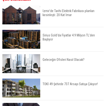
İzmir’de Tarihi Elektrik Fabrikası planları
kesinleşti: 20 Kat İmar
Fuzul’den Konut ve Araç Finansmanında Kişiye
Özel Terzi Usulü Planlama
Sirius Gold'da Fiyatlar 4.9 Milyon TL'den
Başlıyor
Urla’da 8 Arsa 409 Milyon TL’ye Satışta
Geleceğin Ofisleri Nasıl Olacak?
Kalyon İnşaat BAE'nin İlk Yüksek Hızlı Demiryolu
Hattını İnşa Ediyor
TOKİ 49 Şehirde 737 Arsayı Satışa Çıkıyor!
ABD'de Konut Kredisi Faizi Son Bir Yılın En
Yüksek Seviyesinde