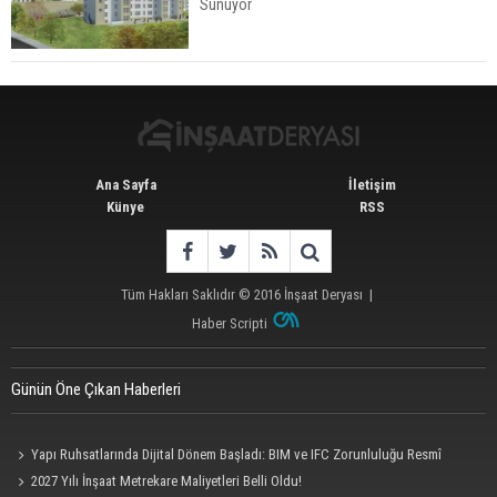
Sunuyor
İstanbul'da 15 Bin Kiralık Sosyal Konut Eylülde
Kiraya Verilecek
Ana Sayfa
İletişim
Künye
RSS
Tüm Hakları Saklıdır © 2016
İnşaat Deryası
|
Haber Scripti
Günün Öne Çıkan Haberleri
Yapı Ruhsatlarında Dijital Dönem Başladı: BIM ve IFC Zorunluluğu Resmî
Gazete'de
2027 Yılı İnşaat Metrekare Maliyetleri Belli Oldu!