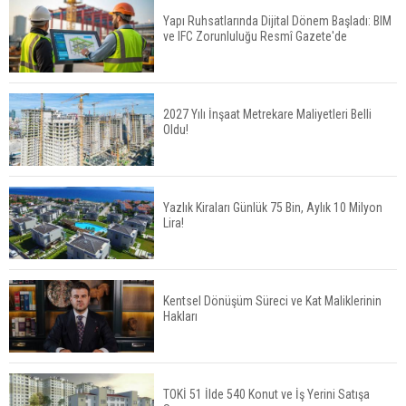
Yapı Ruhsatlarında Dijital Dönem Başladı: BIM
ve IFC Zorunluluğu Resmî Gazete'de
Konut Satışları Güçlü Seyrini Korudu Yabancıya
Satış Geriledi
2027 Yılı İnşaat Metrekare Maliyetleri Belli
Oldu!
ABD'de İnşaat Harcamaları Geriledi
Yazlık Kiraları Günlük 75 Bin, Aylık 10 Milyon
Lira!
Tercih Döneminde Barınma Telaşı Başladı
Kentsel Dönüşüm Süreci ve Kat Maliklerinin
Hakları
Aileden Miras Kalan Ev Nasıl Satılır?
TOKİ 51 İlde 540 Konut ve İş Yerini Satışa