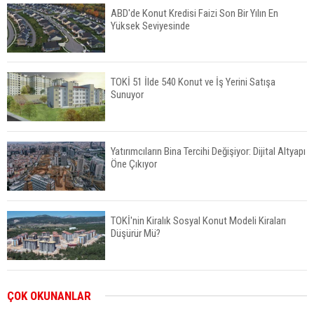
ABD'de Konut Kredisi Faizi Son Bir Yılın En
Yüksek Seviyesinde
TOKİ 51 İlde 540 Konut ve İş Yerini Satışa
Sunuyor
Yatırımcıların Bina Tercihi Değişiyor: Dijital Altyapı
Öne Çıkıyor
TOKİ'nin Kiralık Sosyal Konut Modeli Kiraları
Düşürür Mü?
İkinci El Konut Fiyatları İspanya'da Bir Yılda
ÇOK OKUNANLAR
Yüzde 16,2 Arttı