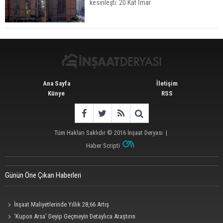
kesinleşti: 20 Kat İmar
Urla’da 8 Arsa 409 Milyon TL’ye Satışta
Ana Sayfa
İletişim
Künye
RSS
Tüm Hakları Saklıdır © 2016
İnşaat Deryası
|
Haber Scripti
Günün Öne Çıkan Haberleri
İnşaat Maliyetlerinde Yıllık 28,66 Artış
‘Kupon Arsa’ Deyip Geçmeyin Detaylıca Araştırın