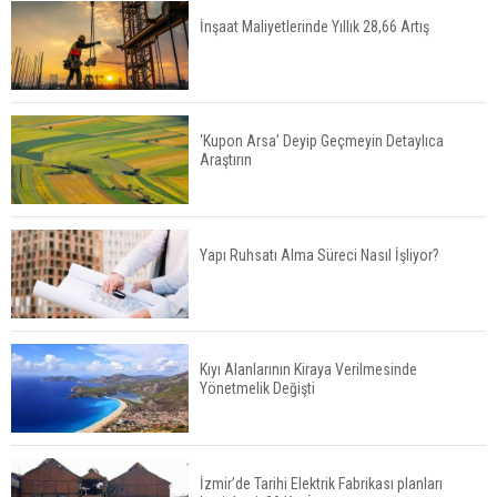
İnşaat Maliyetlerinde Yıllık 28,66 Artış
Geleceğin Ofisleri Nasıl Olacak?
‘Kupon Arsa’ Deyip Geçmeyin Detaylıca
Araştırın
TOKİ 49 Şehirde 737 Arsayı Satışa Çıkıyor!
Yapı Ruhsatı Alma Süreci Nasıl İşliyor?
Bayraklı’da İnşaatlara Sıkı Denetim
Kıyı Alanlarının Kiraya Verilmesinde
Yönetmelik Değişti
Fuzul’den Konut ve Araç Finansmanında Kişiye
Özel Terzi Usulü Planlama
İzmir’de Tarihi Elektrik Fabrikası planları