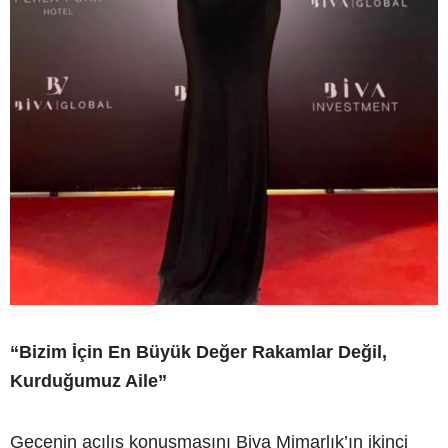
“Bizim İçin En Büyük Değer Rakamlar Değil,
Kurduğumuz Aile”
Gecenin açılış konuşmasını Biva Mimarlık’ın ikinci