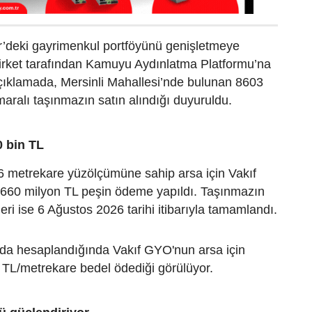
r’deki gayrimenkul portföyünü genişletmeye
irket tarafından Kamuyu Aydınlatma Platformu’na
çıklamada, Mersinli Mahallesi’nde bulunan 8603
aralı taşınmazın satın alındığı duyuruldu.
0 bin TL
6 metrekare yüzölçümüne sahip arsa için Vakıf
660 milyon TL peşin ödeme yapıldı. Taşınmazın
leri ise 6 Ağustos 2026 tarihi itibarıyla tamamlandı.
da hesaplandığında Vakıf GYO'nun arsa için
 TL/metrekare bedel ödediği görülüyor.