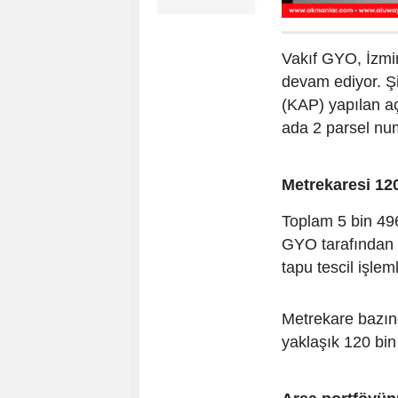
Vakıf GYO, İzmi
devam ediyor. Ş
(KAP) yapılan a
ada 2 parsel num
Metrekaresi 12
Toplam 5 bin 49
GYO tarafından 
tapu tescil işlem
Metrekare bazın
yaklaşık 120 bin