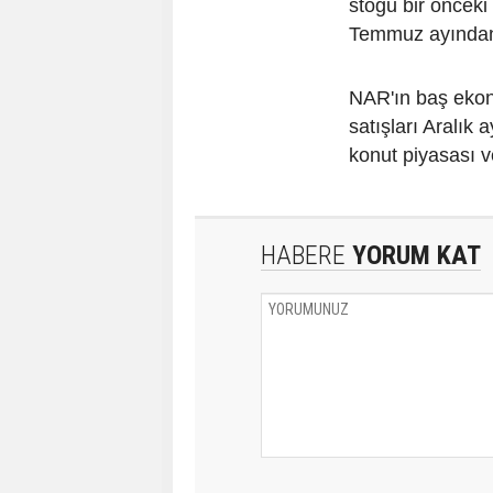
stoğu bir önceki 
Temmuz ayından 
NAR'ın baş ekon
satışları Aralık
konut piyasası v
HABERE
YORUM KAT