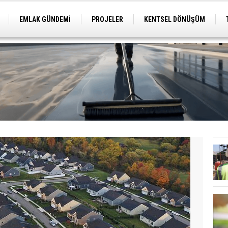
EMLAK GÜNDEMİ
PROJELER
KENTSEL DÖNÜŞÜM
TİCARİ PROJELER
ARSA-ARAZİ
İMAR