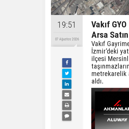
Vakıf GYO 
19:51
Arsa Satın
07 Ağustos 2026
Vakıf Gayrime
İzmir’deki ya
ilçesi Mersin
taşınmazları
metrekarelik 
aldı.