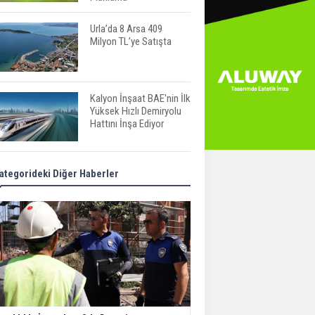
Urla’da 8 Arsa 409
Milyon TL’ye Satışta
Kalyon İnşaat BAE'nin İlk
Yüksek Hızlı Demiryolu
Hattını İnşa Ediyor
ABD'de Konut Kredisi
ategorideki Diğer Haberler
Faizi Son Bir Yılın En
Yüksek Seviyesinde
TOKİ 51 İlde 540 Konut
ve İş Yerini Satışa
Sunuyor
Yatırımcıların Bina Tercihi