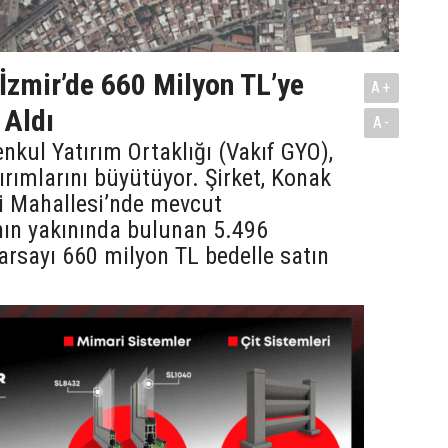
İzmir’de 660 Milyon TL’ye
A+
 Aldı
A-
nkul Yatırım Ortaklığı (Vakıf GYO),
tırımlarını büyütüyor. Şirket, Konak
li Mahallesi’nde mevcut
nın yakınında bulunan 5.496
arsayı 660 milyon TL bedelle satın