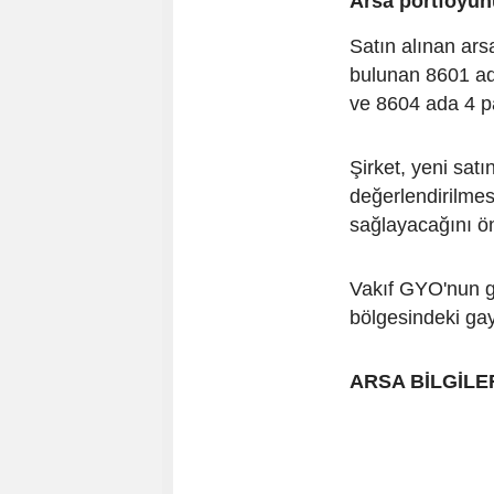
Arsa portföyün
Satın alınan ar
bulunan 8601 ad
ve 8604 ada 4 pa
Şirket, yeni satı
değerlendirilmes
sağlayacağını ö
Vakıf GYO'nun ge
bölgesindeki gay
ARSA BİLGİLE