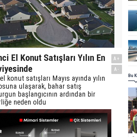
ci El Konut Satışları Yılın En
A+
viyesinde
A-
Bu K
el konut satışları Mayıs ayında yılın
osuna ulaşarak, bahar satış
rgun başlangıcının ardından bir
liğe neden oldu