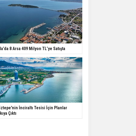
la’da 8 Arsa 409 Milyon TL’ye Satışta
ztepe'nin İnciraltı Tesisi İçin Planlar
kıya Çıktı