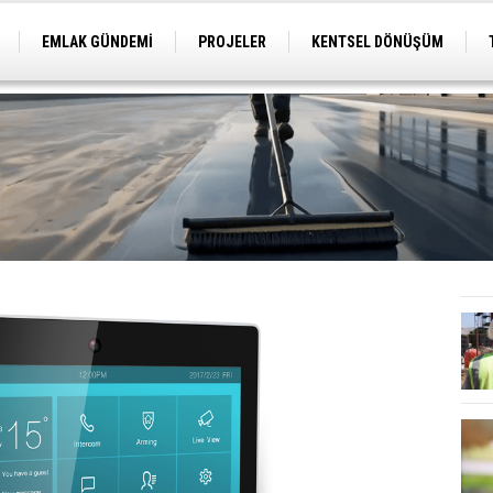
EMLAK GÜNDEMİ
PROJELER
KENTSEL DÖNÜŞÜM
TİCARİ PROJELER
ARSA-ARAZİ
İMAR