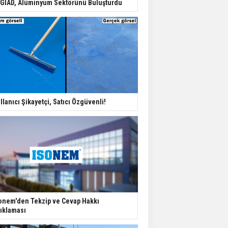
GİAD, Alüminyum Sektörünü Buluşturdu
Değişiyor: Dijital Altyapı
Öne Çıkıyor
TOKİ'nin Kiralık Sosyal
Konut Modeli Kiraları
Düşürür Mü?
İkinci El Konut Fiyatları
llanıcı Şikayetçi, Satıcı Özgüvenli!
İspanya'da Bir Yılda
Yüzde 16,2 Arttı
Konut Satışları Güçlü
Seyrini Korudu Yabancıya
Satış Geriledi
onem'den Tekzip ve Cevap Hakkı
ıklaması