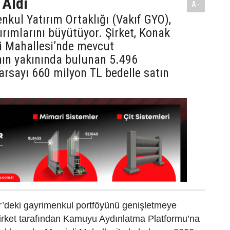
 Aldı
A-
nkul Yatırım Ortaklığı (Vakıf GYO),
tırımlarını büyütüyor. Şirket, Konak
li Mahallesi’nde mevcut
nın yakınında bulunan 5.496
arsayı 660 milyon TL bedelle satın
r’deki gayrimenkul portföyünü genişletmeye
irket tarafından Kamuyu Aydınlatma Platformu’na