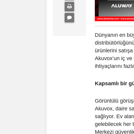
Dünyanın en büy
distribütörlüğün
ürünlerini satı
Akuvox’un iç ve 
ihtiyaçlarını fazl
Kapsamlı bir gü
Görüntülü görüş
Akuvox, daire s
sağlıyor. Ev al
gelebilecek her 
Merkezi güvenlik