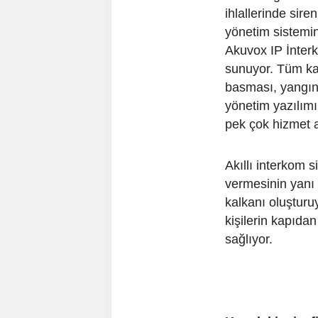
ihlallerinde sire
yönetim sistemin
Akuvox IP İnterk
sunuyor. Tüm kab
basması, yangın 
yönetim yazılımı 
pek çok hizmet a
Akıllı interkom si
vermesinin yanı s
kalkanı oluştur
kişilerin kapıda
sağlıyor.