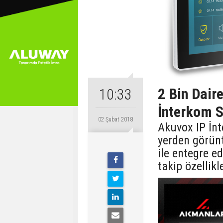
2 Bin Dair
10:33
İnterkom S
02 Şubat 2018
Akuvox IP İnt
yerden görünt
ile entegre e
takip özellikl