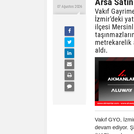
Arsa Satın
07 Ağustos 2026
Vakıf Gayrime
İzmir’deki ya
ilçesi Mersin
taşınmazları
metrekarelik 
aldı.
Vakıf GYO, İzmi
devam ediyor. Ş