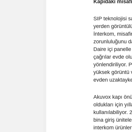
Kapıdaki misafi
SIP teknolojisi s
yerden görüntül
İnterkom, misafi
zorunluluğunu da
Daire içi panelle
çağrılar evde ol
yönlendiriliyor. 
yüksek görüntü ve
evden uzaktayken
Akuvox kapı önü 
oldukları için yı
kullanılabiliyor
bina giriş ünite
interkom ürünle