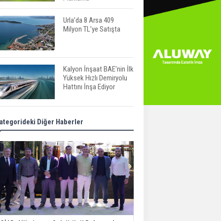
Urla’da 8 Arsa 409
Milyon TL’ye Satışta
Kalyon İnşaat BAE'nin İlk
Yüksek Hızlı Demiryolu
Hattını İnşa Ediyor
ABD'de Konut Kredisi
ategorideki Diğer Haberler
Faizi Son Bir Yılın En
Yüksek Seviyesinde
TOKİ 51 İlde 540 Konut
ve İş Yerini Satışa
Sunuyor
Yatırımcıların Bina Tercihi