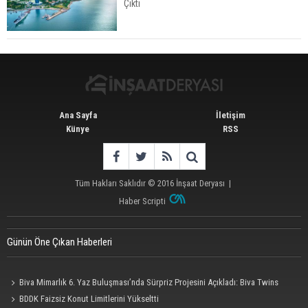
Çıktı
Konut Satışları Güçlü Seyrini Korudu Yabancıya
Satış Geriledi
Ana Sayfa
İletişim
Künye
RSS
Tüm Hakları Saklıdır © 2016
İnşaat Deryası
|
Haber Scripti
Günün Öne Çıkan Haberleri
Biva Mimarlık 6. Yaz Buluşması’nda Sürpriz Projesini Açıkladı: Biva Twins
BDDK Faizsiz Konut Limitlerini Yükseltti