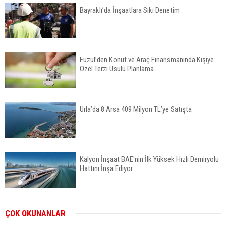
Bayraklı’da İnşaatlara Sıkı Denetim
Fuzul’den Konut ve Araç Finansmanında Kişiye
Özel Terzi Usulü Planlama
Urla’da 8 Arsa 409 Milyon TL’ye Satışta
Kalyon İnşaat BAE'nin İlk Yüksek Hızlı Demiryolu
Hattını İnşa Ediyor
ABD'de Konut Kredisi Faizi Son Bir Yılın En
ÇOK OKUNANLAR
Yüksek Seviyesinde