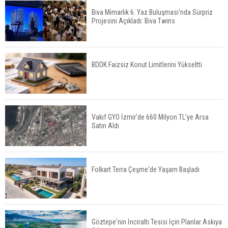
Biva Mimarlık 6. Yaz Buluşması’nda Sürpriz
Projesini Açıkladı: Biva Twins
TOKİ 51 İlde 540 Konut ve İş Yerini Satışa
Sunuyor
BDDK Faizsiz Konut Limitlerini Yükseltti
Yatırımcıların Bina Tercihi Değişiyor: Dijital Altyapı
Öne Çıkıyor
Vakıf GYO İzmir’de 660 Milyon TL’ye Arsa
Satın Aldı
TOKİ'nin Kiralık Sosyal Konut Modeli Kiraları
Düşürür Mü?
Folkart Terra Çeşme'de Yaşam Başladı
İkinci El Konut Fiyatları İspanya'da Bir Yılda
Yüzde 16,2 Arttı
Göztepe'nin İnciraltı Tesisi İçin Planlar Askıya