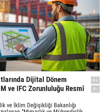
tlarında Dijital Dönem
A+
IM ve IFC Zorunluluğu Resmî
A-
lik ve İklim Değişikliği Bakanlığı
zırlanan "Mimarlık ve Mühendislik