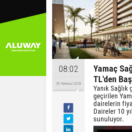
Yamaç Sağl
08:02
TL'den Baş
29 Temmuz 2018
Yanık Sağlık
geçirilen Yam
dairelerin fiy
Daireler 10 yı
sunuluyor.