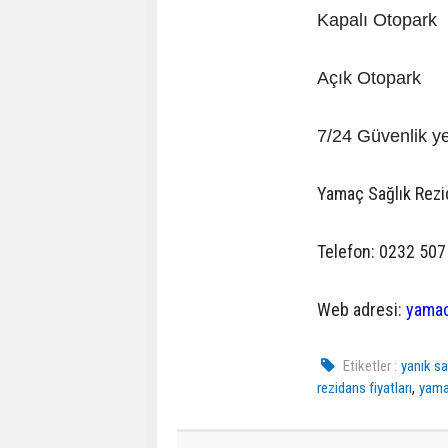
Kapalı Otopark
Açık Otopark
7/24 Güvenlik ye
Yamaç Sağlık Rezida
Telefon: 0232 507
Web adresi:
yamac
Etiketler :
yanık sa
,
rezidans fiyatları
yama