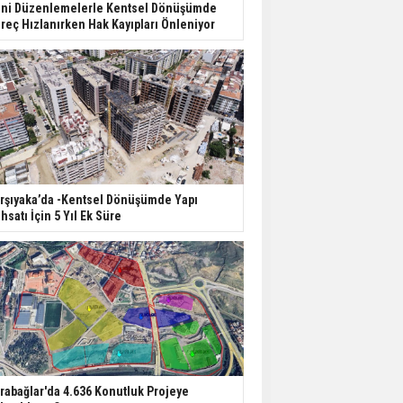
ni Düzenlemelerle Kentsel Dönüşümde
reç Hızlanırken Hak Kayıpları Önleniyor
rşıyaka’da -Kentsel Dönüşümde Yapı
hsatı İçin 5 Yıl Ek Süre
rabağlar'da 4.636 Konutluk Projeye