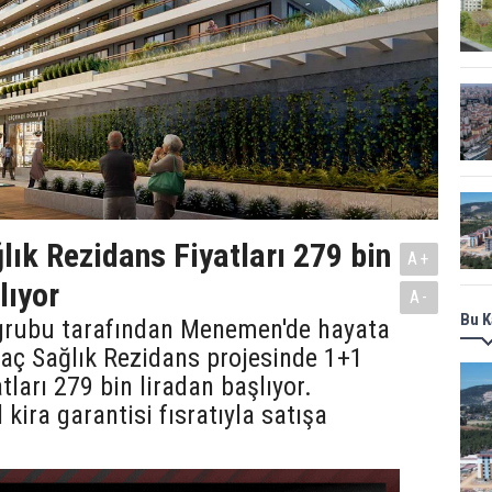
ık Rezidans Fiyatları 279 bin
A+
lıyor
A-
Bu K
 grubu tarafından Menemen'de hayata
aç Sağlık Rezidans projesinde 1+1
atları 279 bin liradan başlıyor.
l kira garantisi fısratıyla satışa