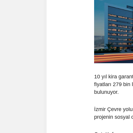
10 yıl kira gara
fiyatları 279 bin
bulunuyor.
İzmir Çevre yol
projenin sosyal 