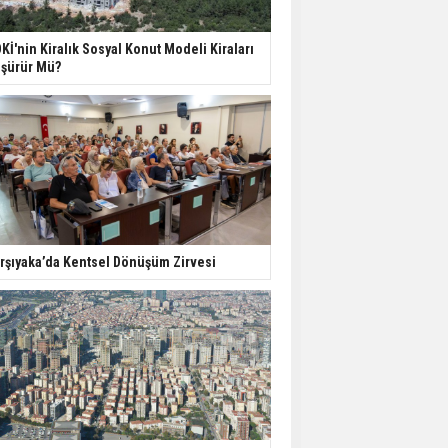
ABD'de İnşaat
Kİ'nin Kiralık Sosyal Konut Modeli Kiraları
Harcamaları Geriledi
şürür Mü?
Tercih Döneminde
Barınma Telaşı Başladı
Aileden Miras Kalan Ev
Nasıl Satılır?
rşıyaka’da Kentsel Dönüşüm Zirvesi
İstanbul'da 15 Bin Kiralık
Sosyal Konut Eylülde
Kiraya Verilecek