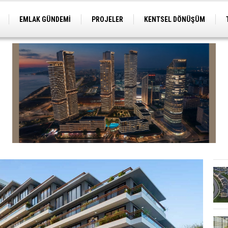
EMLAK GÜNDEMİ
PROJELER
KENTSEL DÖNÜŞÜM
TİCARİ PROJELER
ARSA-ARAZİ
İMAR