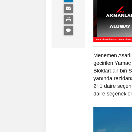
Menemen Asarlık
geçirilen Yamaç 
Bloklardan biri 
yanında rezidan
2+1 daire seçene
daire seçenekler