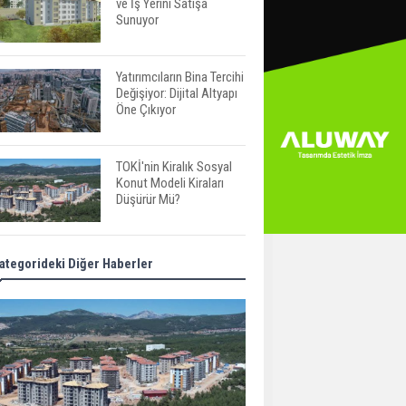
ve İş Yerini Satışa
Sunuyor
Yatırımcıların Bina Tercihi
Değişiyor: Dijital Altyapı
Öne Çıkıyor
TOKİ'nin Kiralık Sosyal
Konut Modeli Kiraları
Düşürür Mü?
İkinci El Konut Fiyatları
ategorideki Diğer Haberler
İspanya'da Bir Yılda
Yüzde 16,2 Arttı
Konut Satışları Güçlü
Seyrini Korudu Yabancıya
Satış Geriledi