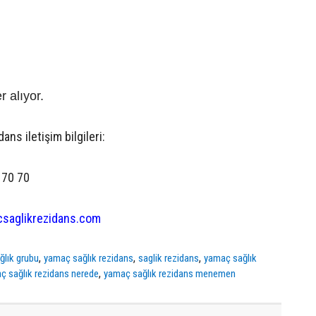
r alıyor.
ns iletişim bilgileri:
 70 70
saglikrezidans.com
,
,
,
ğlık grubu
yamaç sağlık rezidans
saglik rezidans
yamaç sağlık
,
ç sağlık rezidans nerede
yamaç sağlık rezidans menemen