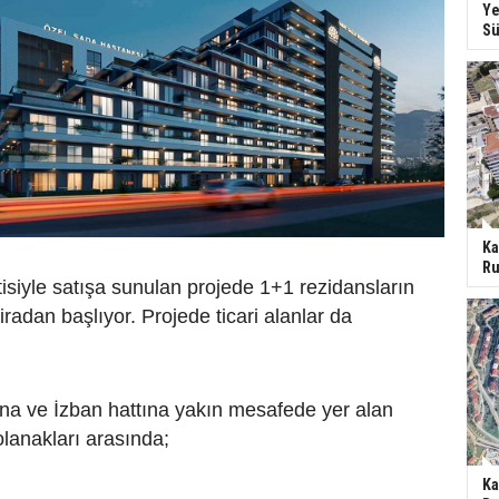
Ye
Sü
Ka
Ru
ntisiyle satışa sunulan projede 1+1 rezidansların
 liradan başlıyor. Projede ticari alanlar da
una ve İzban hattına yakın mesafede yer alan
olanakları arasında;
Ka