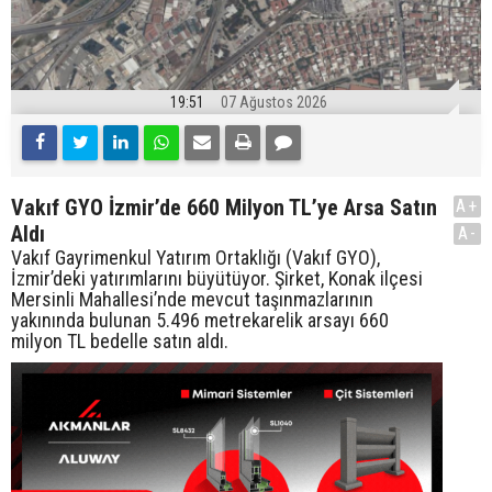
19:51
07 Ağustos 2026
Vakıf GYO İzmir’de 660 Milyon TL’ye Arsa Satın
A+
Aldı
A-
Vakıf Gayrimenkul Yatırım Ortaklığı (Vakıf GYO),
İzmir’deki yatırımlarını büyütüyor. Şirket, Konak ilçesi
Mersinli Mahallesi’nde mevcut taşınmazlarının
yakınında bulunan 5.496 metrekarelik arsayı 660
milyon TL bedelle satın aldı.