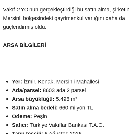
Vakıf GYO'nun gerçekleştirdiği bu satın alma, şirketin
Mersinli bölgesindeki gayrimenkul varlığını daha da
güçlendirmiş oldu.
ARSA BİLGİLERİ
Yer:
İzmir, Konak, Mersinli Mahallesi
Ada/parsel:
8603 ada 2 parsel
Arsa büyüklüğü:
5.496 m²
Satın alma bedeli:
660 milyon TL
Ödeme:
Peşin
Satıcı:
Türkiye Vakıflar Bankası T.A.O.
Tapu tescili:
6 Ağustos 2026