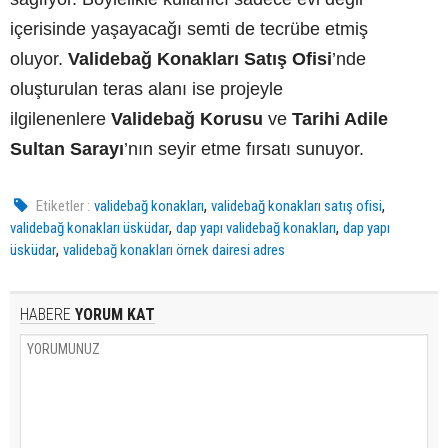
içerisinde yaşayacağı semti de tecrübe etmiş
oluyor.
Validebağ Konakları Satış Ofisi
’nde
oluşturulan teras alanı ise projeyle
ilgilenenlere
Validebağ Korusu
ve
Tarihi Adile
Sultan Sarayı
’nın seyir etme fırsatı sunuyor.
,
,
Etiketler :
validebağ konakları
validebağ konakları satış ofisi
,
,
validebağ konakları üsküdar
dap yapı validebağ konakları
dap yapı
,
üsküdar
validebağ konakları örnek dairesi adres
HABERE
YORUM KAT