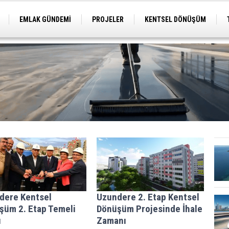
EMLAK GÜNDEMİ
PROJELER
KENTSEL DÖNÜŞÜM
TİCARİ PROJELER
ARSA-ARAZİ
İMAR
dere Kentsel
Uzundere 2. Etap Kentsel
şüm 2. Etap Temeli
Dönüşüm Projesinde İhale
ı
Zamanı