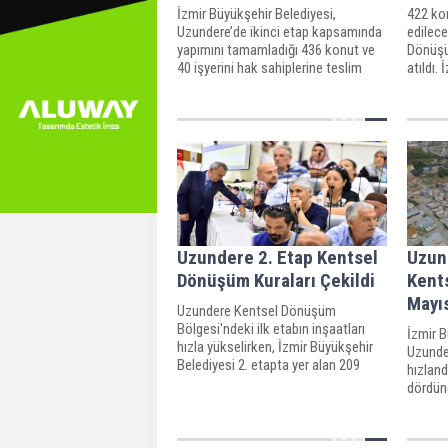
İzmir Büyükşehir Belediyesi,
422 kon
Uzundere’de ikinci etap kapsamında
edilec
yapımını tamamladığı 436 konut ve
Dönüşüm
40 işyerini hak sahiplerine teslim
atıldı.
etmeye başladı.
tarafın
dönüşüm
Yapı ka
Uzundere 2. Etap Kentsel
Uzund
Dönüşüm Kuraları Çekildi
Kent
Mayı
Uzundere Kentsel Dönüşüm
Bölgesi'ndeki ilk etabın inşaatları
İzmir B
hızla yükselirken, İzmir Büyükşehir
Uzunde
Belediyesi 2. etapta yer alan 209
hızland
konut için daha kura çekimini
dördünc
gerçekleştirdi. Güvenle oturacakları
ve üçün
konforlu konutlarının yerini "noter
hazırlı
huzurunda" belirleyen
ihalesi