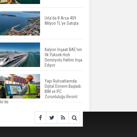
İspanya'da Bir Yılda
Yüzde 16,2 Arttı
Urla’da 8 Arsa 409
Milyon TL’ye Satışta
Konut Satışları Güçlü
Seyrini Korudu Yabancıya
Satış Geriledi
Kalyon İnşaat BAE'nin
İlk Yüksek Hızlı
ABD'de İnşaat
Demiryolu Hattını İnşa
Harcamaları Geriledi
Ediyor
Yapı Ruhsatlarında
Dijital Dönem Başladı:
Tercih Döneminde
BIM ve IFC
Barınma Telaşı Başladı
Zorunluluğu Resmî
te'de