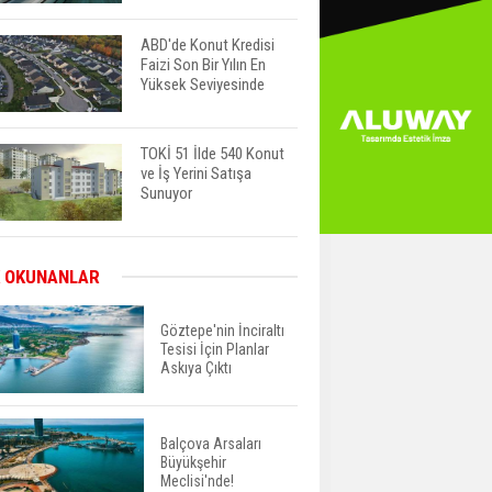
ABD'de Konut Kredisi
Faizi Son Bir Yılın En
Yüksek Seviyesinde
TOKİ 51 İlde 540 Konut
ve İş Yerini Satışa
Sunuyor
Yatırımcıların Bina Tercihi
 OKUNANLAR
Değişiyor: Dijital Altyapı
Öne Çıkıyor
Göztepe'nin İnciraltı
Tesisi İçin Planlar
Askıya Çıktı
TOKİ'nin Kiralık Sosyal
Konut Modeli Kiraları
Düşürür Mü?
Balçova Arsaları
Büyükşehir
İkinci El Konut Fiyatları
Meclisi'nde!