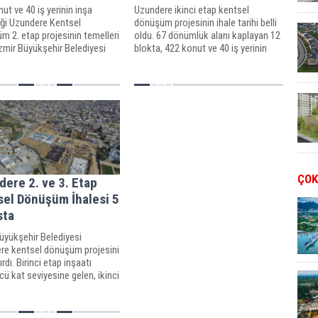
ut ve 40 iş yerinin inşa
Uzundere ikinci etap kentsel
eği Uzundere Kentsel
dönüşüm projesinin ihale tarihi belli
 2. etap projesinin temelleri
oldu. 67 dönümlük alanı kaplayan 12
 İzmir Büyükşehir Belediyesi
blokta, 422 konut ve 40 iş yerinin
dan ihaleye çıkarılan kentsel
inşa edileceği 2.etap kentsel
 projesinin ihalesini Folkart
dönüşüm projesinin ihalesi için son
zanmıştı.
teklif 12 Ekim Perşembe günü saat
12.00, mali tekl
ÇOK
ere 2. ve 3. Etap
sel Dönüşüm İhalesi 5
sta
üyükşehir Belediyesi
re kentsel dönüşüm projesini
ırdı. Birinci etap inşaatı
ü kat seviyesine gelen, ikinci
cü etapların başlaması için
kları süren projede altyapı
 5 Mayıs'ta yapılacak.