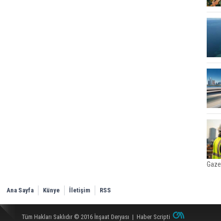
Gaze
Ana Sayfa
Künye
İletişim
RSS
Tüm Hakları Saklıdır © 2016
İnşaat Deryası
|
Haber Scripti