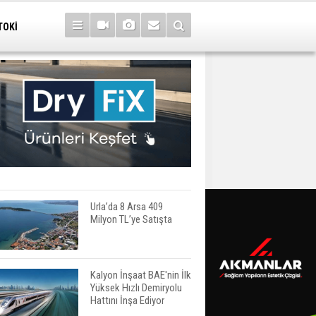
TOKİ
Urla’da 8 Arsa 409
Milyon TL’ye Satışta
Kalyon İnşaat BAE'nin İlk
Yüksek Hızlı Demiryolu
Hattını İnşa Ediyor