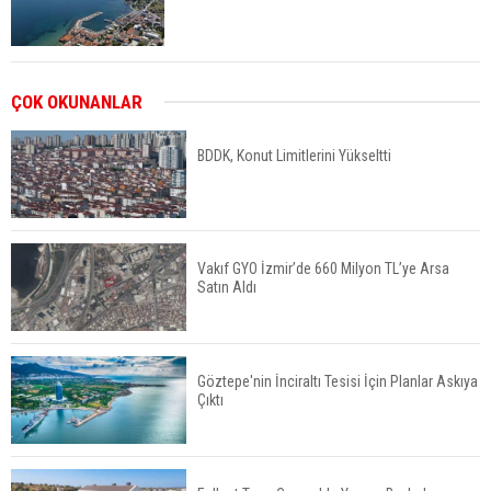
Kalyon İnşaat BAE'nin İlk Yüksek Hızlı Demiryolu
ÇOK OKUNANLAR
Hattını İnşa Ediyor
BDDK, Konut Limitlerini Yükseltti
ABD'de Konut Kredisi Faizi Son Bir Yılın En
Yüksek Seviyesinde
Vakıf GYO İzmir’de 660 Milyon TL’ye Arsa
Satın Aldı
TOKİ 51 İlde 540 Konut ve İş Yerini Satışa
Sunuyor
Göztepe'nin İnciraltı Tesisi İçin Planlar Askıya
Çıktı
Yatırımcıların Bina Tercihi Değişiyor: Dijital Altyapı
Öne Çıkıyor