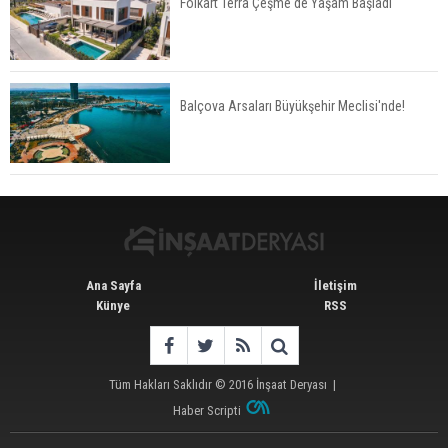
Folkart Terra Çeşme'de Yaşam Başladı
TOKİ'nin Kiralık Sosyal Konut Modeli Kiraları
Düşürür Mü?
Balçova Arsaları Büyükşehir Meclisi'nde!
İkinci El Konut Fiyatları İspanya'da Bir Yılda
Yüzde 16,2 Arttı
Ana Sayfa
İletişim
Künye
RSS
Tüm Hakları Saklıdır © 2016
İnşaat Deryası
|
Haber Scripti