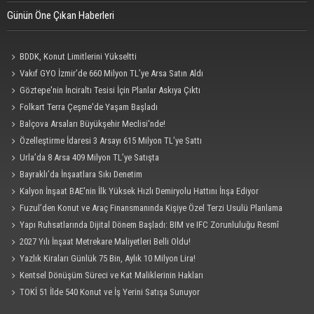
Günün Öne Çıkan Haberleri
BDDK, Konut Limitlerini Yükseltti
Vakıf GYO İzmir’de 660 Milyon TL’ye Arsa Satın Aldı
Göztepe'nin İnciraltı Tesisi İçin Planlar Askıya Çıktı
Folkart Terra Çeşme'de Yaşam Başladı
Balçova Arsaları Büyükşehir Meclisi'nde!
Özelleştirme İdaresi 3 Arsayı 615 Milyon TL’ye Sattı
Urla’da 8 Arsa 409 Milyon TL’ye Satışta
Bayraklı’da İnşaatlara Sıkı Denetim
Kalyon İnşaat BAE'nin İlk Yüksek Hızlı Demiryolu Hattını İnşa Ediyor
Fuzul’den Konut ve Araç Finansmanında Kişiye Özel Terzi Usulü Planlama
Yapı Ruhsatlarında Dijital Dönem Başladı: BIM ve IFC Zorunluluğu Resmî
Gazete'de
2027 Yılı İnşaat Metrekare Maliyetleri Belli Oldu!
Yazlık Kiraları Günlük 75 Bin, Aylık 10 Milyon Lira!
Kentsel Dönüşüm Süreci ve Kat Maliklerinin Hakları
TOKİ 51 İlde 540 Konut ve İş Yerini Satışa Sunuyor